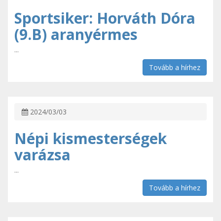
Sportsiker: Horváth Dóra
(9.B) aranyérmes
...
Tovább a hírhez
2024/03/03
Népi kismesterségek
varázsa
...
Tovább a hírhez