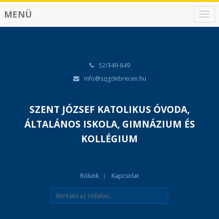
MENÜ
N
a
v
i
g
á
52/349-849
c
info@szjgdebrecen.hu
i
ó
SZENT JÓZSEF KATOLIKUS ÓVODA,
ÁLTALÁNOS ISKOLA, GIMNÁZIUM ÉS
KOLLÉGIUM
Rólunk
Kapcsolat