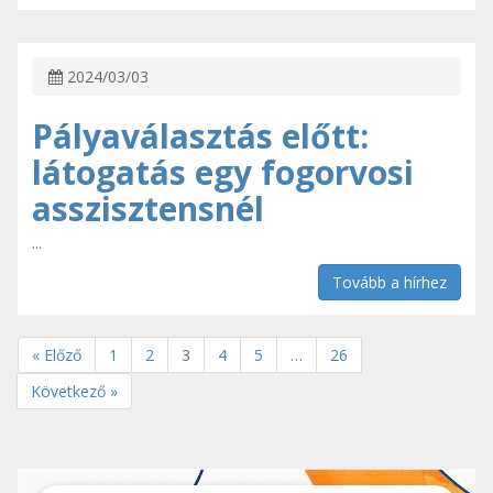
2024/03/03
Pályaválasztás előtt:
látogatás egy fogorvosi
asszisztensnél
...
Tovább a hírhez
« Előző
1
2
3
4
5
…
26
Következő »