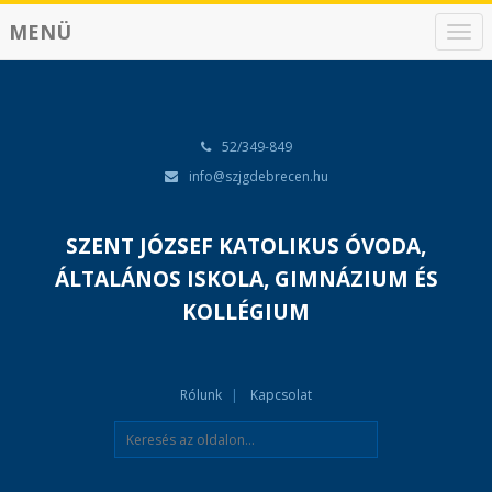
MENÜ
N
a
v
i
g
á
52/349-849
c
info@szjgdebrecen.hu
i
ó
SZENT JÓZSEF KATOLIKUS ÓVODA,
ÁLTALÁNOS ISKOLA, GIMNÁZIUM ÉS
KOLLÉGIUM
Rólunk
Kapcsolat