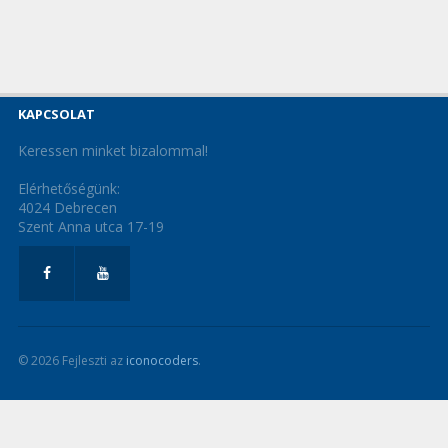
KAPCSOLAT
Keressen minket bizalommal!
Elérhetőségünk:
4024 Debrecen
Szent Anna utca 17-19
© 2026 Fejleszti az
iconocoders
.