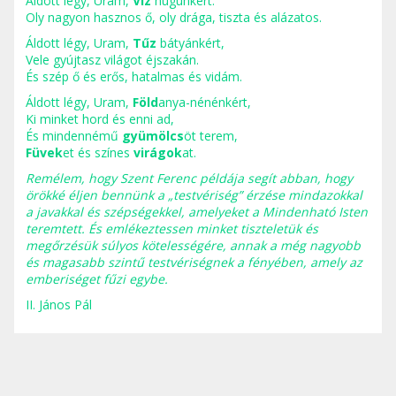
Áldott légy, Uram,
Víz
húgunkért.
Oly nagyon hasznos ő, oly drága, tiszta és alázatos.
Áldott légy, Uram,
Tűz
bátyánkért,
Vele gyújtasz világot éjszakán.
És szép ő és erős, hatalmas és vidám.
Áldott légy, Uram,
Föld
anya-nénénkért,
Ki minket hord és enni ad,
És mindennémű
gyümölcs
öt terem,
Füvek
et és színes
virágok
at.
Remélem, hogy Szent Ferenc példája segít abban, hogy
örökké éljen bennünk a „testvériség” érzése mindazokkal
a javakkal és szépségekkel, amelyeket a Mindenható Isten
teremtett. És emlékeztessen minket tiszteletük és
megőrzésük súlyos kötelességére, annak a még nagyobb
és magasabb szintű testvériségnek a fényében, amely az
emberiséget fűzi egybe.
II. János Pál