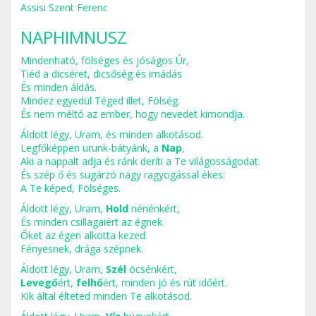
Assisi Szent Ferenc
NAPHIMNUSZ
Mindenható, fölséges és jóságos Úr,
Tiéd a dicséret, dicsőség és imádás
És minden áldás.
Mindez egyedül Téged illet, Fölség.
És nem méltó az ember, hogy nevedet kimondja.
Áldott légy, Uram, és minden alkotásod.
Legfőképpen urunk-bátyánk, a
Nap
,
Aki a nappalt adja és ránk deríti a Te világosságodat.
És szép ő és sugárzó nagy ragyogással ékes:
A Te képed, Fölséges.
Áldott légy, Uram,
Hold
nénénkért,
És minden csillagaiért az égnek.
Őket az égen alkotta kezed
Fényesnek, drága szépnek.
Áldott légy, Uram,
Szél
öcsénkért,
Levegő
ért,
felhő
ért, minden jó és rút időért.
Kik által élteted minden Te alkotásod.