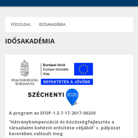
FŐOOLDAL
IDŐSAKADÉMIA
IDŐSAKADÉMIA
A program az EFOP-1.3.7-17-2017-00230
“Hátránykompenzáció és közösségfejlesztés a
társadalmi kohézió erősítése céljából” c. pályázat
keretében valósult meg