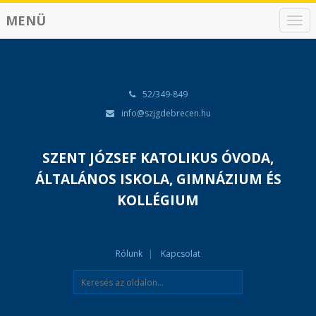
MENÜ
N
a
v
i
g
á
52/349-849
c
info@szjgdebrecen.hu
i
ó
SZENT JÓZSEF KATOLIKUS ÓVODA,
ÁLTALÁNOS ISKOLA, GIMNÁZIUM ÉS
KOLLÉGIUM
Rólunk
Kapcsolat