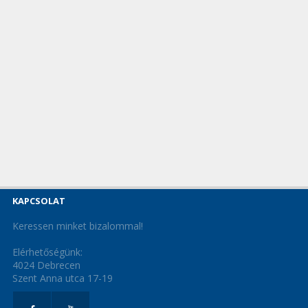
KAPCSOLAT
Keressen minket bizalommal!
Elérhetőségünk:
4024 Debrecen
Szent Anna utca 17-19