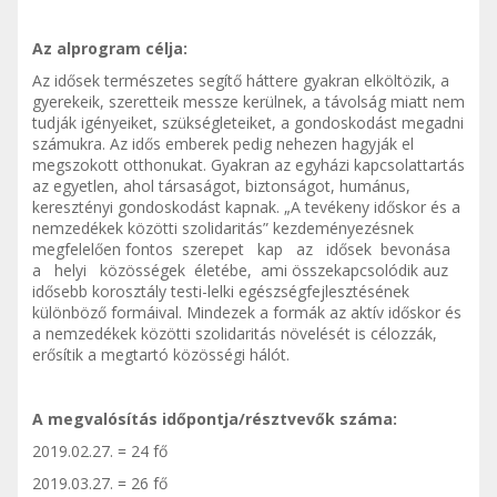
Az alprogram célja:
Az idősek természetes segítő háttere gyakran elköltözik, a
gyerekeik, szeretteik messze kerülnek, a távolság miatt nem
tudják igényeiket, szükségleteiket, a gondoskodást megadni
számukra. Az idős emberek pedig nehezen hagyják el
megszokott otthonukat. Gyakran az egyházi kapcsolattartás
az egyetlen, ahol társaságot, biztonságot, humánus,
keresztényi gondoskodást kapnak. „A tevékeny időskor és a
nemzedékek közötti szolidaritás” kezdeményezésnek
megfelelően fontos szerepet kap az idősek bevonása
a helyi közösségek életébe, ami összekapcsolódik auz
idősebb korosztály testi-lelki egészségfejlesztésének
különböző formáival. Mindezek a formák az aktív időskor és
a nemzedékek közötti szolidaritás növelését is célozzák,
erősítik a megtartó közösségi hálót.
A megvalósítás időpontja/résztvevők száma:
2019.02.27. = 24 fő
2019.03.27. = 26 fő