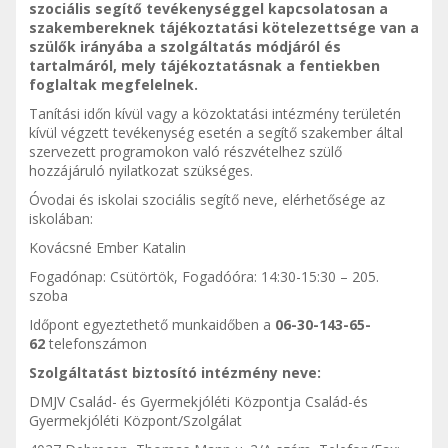
szociális segítő tevékenységgel kapcsolatosan a
szakembereknek tájékoztatási kötelezettsége van a
szülők irányába a szolgáltatás módjáról és
tartalmáról, mely tájékoztatásnak a fentiekben
foglaltak megfelelnek.
Tanítási időn kívül vagy a közoktatási intézmény területén
kívül végzett tevékenység esetén a segítő szakember által
szervezett programokon való részvételhez szülő
hozzájáruló nyilatkozat szükséges.
Óvodai és iskolai szociális segítő neve, elérhetősége az
iskolában:
Kovácsné Ember Katalin
Fogadónap: Csütörtök, Fogadóóra: 14:30-15:30 – 205.
szoba
Időpont egyeztethető munkaidőben a
06-30-143-65-
62
telefonszámon
Szolgáltatást biztosító intézmény neve:
DMJV Család- és Gyermekjóléti Központja Család-és
Gyermekjóléti Központ/Szolgálat