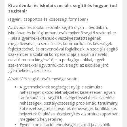
Ki az óvodai és iskolai szociális segítő és hogyan tud
segíteni?
(egyéni, csoportos és közösségi formában)
Az óvodai és iskolai szociális segítő olyan – óvodában,
iskolában és kollégiumban tevékenykedő segítő szakember
-, aki a gyermekek/tanulók veszélyeztetettségének
megelőzésével, a szociális és kommunikációs készségek
fejlesztésével, és prevencióval foglalkozik. A szociális segítő
szakember a szakmai kompetenciája alapján a nevelő-
oktató munka kiegészítője; a pedagógusokkal, egyéb
szakemberekkel együttműködve segíti az iskolába járó
gyermekeket, szüleiket.
A szociális segítő tevékenysége során:
A gyermekeknek segítséget nyújt a számukra
nehézséget okozó élethelyzetek kezelésében egyéni
tanácsadással, segítő beszélgetéssel (beilleszkedési
nehézségek, osztályközösségi problémák, tanulmányi
kötelezettség teljesítésének nehézségei, konfliktusos
helyzetek feloldása, érzékenyítés a kortárscsoportban
megjelenő helyzetekre)
Egyéni konzultáció lehetőségét biztosítja a szülők