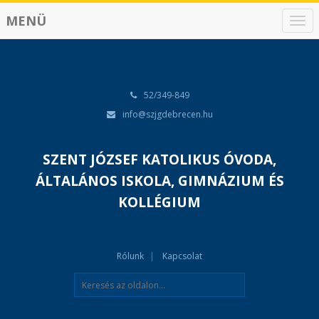
MENÜ
N
a
v
i
g
á
52/349-849
c
info@szjgdebrecen.hu
i
ó
SZENT JÓZSEF KATOLIKUS ÓVODA,
ÁLTALÁNOS ISKOLA, GIMNÁZIUM ÉS
KOLLÉGIUM
Rólunk
Kapcsolat