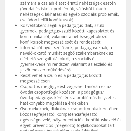
számára a családi életet érintő nehézségek esetén
(óvodai és iskolai problémák, válásból fakadó
nehézségek, lakhatási és egyéb szociális problémák,
családon belüli konfliktusok)
Közvetítőként segíti a pedagógus-diák, szülő-
gyermek, pedagógus-szülő közötti kapcsolatot és
kommunikációt, valamint a nehézséget okozó
konfliktusok megbeszélését és rendezését
Információt nyújt szülőknek, pedagógusoknak, a
nevelő-oktató munkát segítő szakembereknek az
elérhető szolgáltatásokról, a szociális és
gyermekvédelmi rendszer; valamint az észlelő-és
jelzőrendszer működéséről
Részt vehet a szülő és a pedagógus közötti
megbeszélésen
Csoportos megfigyelést végezhet tanórán és az
óvodai csoportfoglalkozáson, a pedagógus/
óvodapedagógus kérésére, a problémás helyzetek
hatékonyabb megoldása érdekében
Gyermekeknek, diákoknak csoportmunka keretében
közösségfejlesztő, kompetenciafejlesztő,
egészségnevelő, pályaorientációs, konfliktuskezelő és
egyéb prevenciós (megelőző) foglalkozásokat tart
pedagógussal/pszichológussal/védőnővel