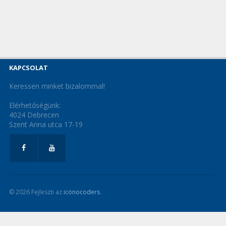
KAPCSOLAT
Keressen minket bizalommal!
Elérhetőségünk:
4024 Debrecen
Szent Anna utca 17-19
© 2026 Fejleszti az
iconocoders
.