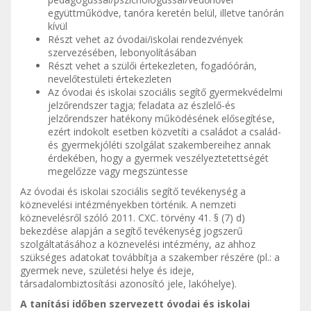
együttműködve, tanóra keretén belül, illetve tanórán
kívül
Részt vehet az óvodai/iskolai rendezvények
szervezésében, lebonyolításában
Részt vehet a szülői értekezleten, fogadóórán,
nevelőtestületi értekezleten
Az óvodai és iskolai szociális segítő gyermekvédelmi
jelzőrendszer tagja; feladata az észlelő-és
jelzőrendszer hatékony működésének elősegítése,
ezért indokolt esetben közvetíti a családot a család-
és gyermekjóléti szolgálat szakembereihez annak
érdekében, hogy a gyermek veszélyeztetettségét
megelőzze vagy megszüntesse
Az óvodai és iskolai szociális segítő tevékenység a
köznevelési intézményekben történik. A nemzeti
köznevelésről szóló 2011. CXC. törvény 41. § (7) d)
bekezdése alapján a segítő tevékenység jogszerű
szolgáltatásához a köznevelési intézmény, az ahhoz
szükséges adatokat továbbítja a szakember részére (pl.: a
gyermek neve, születési helye és ideje,
társadalombiztosítási azonosító jele, lakóhelye).
A tanítási időben szervezett óvodai és iskolai