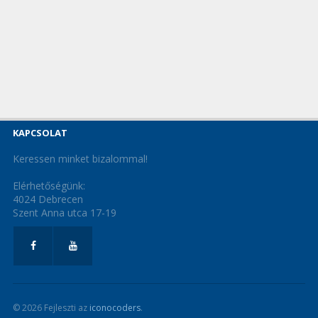
KAPCSOLAT
Keressen minket bizalommal!
Elérhetőségünk:
4024 Debrecen
Szent Anna utca 17-19
© 2026 Fejleszti az
iconocoders
.