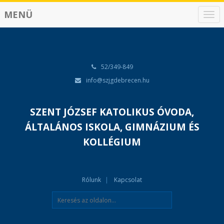
MENÜ
N
a
v
i
g
á
52/349-849
c
info@szjgdebrecen.hu
i
ó
SZENT JÓZSEF KATOLIKUS ÓVODA,
ÁLTALÁNOS ISKOLA, GIMNÁZIUM ÉS
KOLLÉGIUM
Rólunk
Kapcsolat