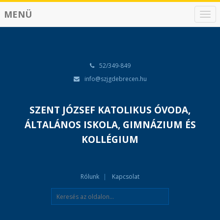
MENÜ
N
a
v
i
g
á
52/349-849
c
info@szjgdebrecen.hu
i
ó
SZENT JÓZSEF KATOLIKUS ÓVODA,
ÁLTALÁNOS ISKOLA, GIMNÁZIUM ÉS
KOLLÉGIUM
Rólunk
Kapcsolat