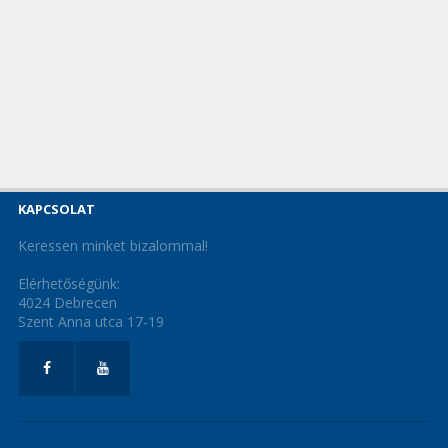
KAPCSOLAT
Keressen minket bizalommal!
Elérhetőségünk:
4024 Debrecen
Szent Anna utca 17-19