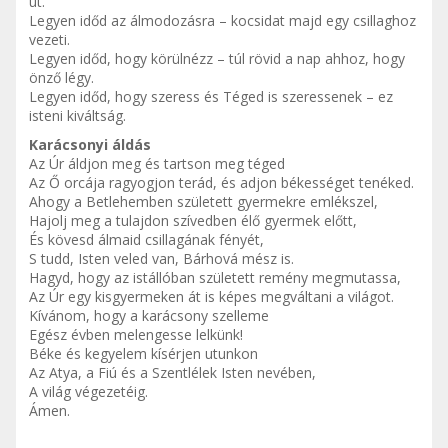
út.
Legyen időd az álmodozásra – kocsidat majd egy csillaghoz
vezeti.
Legyen időd, hogy körülnézz – túl rövid a nap ahhoz, hogy
önző légy.
Legyen időd, hogy szeress és Téged is szeressenek – ez
isteni kiváltság.
Karácsonyi áldás
Az Úr áldjon meg és tartson meg téged
Az Ő orcája ragyogjon terád, és adjon békességet tenéked.
Ahogy a Betlehemben született gyermekre emlékszel,
Hajolj meg a tulajdon szívedben élő gyermek előtt,
És kövesd álmaid csillagának fényét,
S tudd, Isten veled van, Bárhová mész is.
Hagyd, hogy az istállóban született remény megmutassa,
Az Úr egy kisgyermeken át is képes megváltani a világot.
Kívánom, hogy a karácsony szelleme
Egész évben melengesse lelkünk!
Béke és kegyelem kísérjen utunkon
Az Atya, a Fiú és a Szentlélek Isten nevében,
A világ végezetéig.
Ámen.