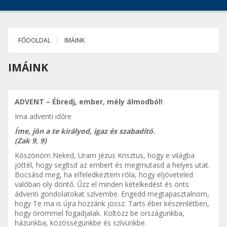
FŐOOLDAL
IMÁINK
IMÁINK
ADVENT – Ébredj, ember, mély álmodból!
Ima adventi időre
Íme, jö
n
a te királyo
d
, igaz és szabadító.
(Zak 9, 9)
Köszönöm Neked, Uram Jézus Krisztus, hogy e világba
jöttél, hogy segítsd az embert és megmutasd a helyes utat.
Bocsásd meg, ha elfeledkeztem róla, hogy eljöveteled
valóban oly döntő. Űzz el minden kételkedést és önts
ádventi gondolatokat szívembe. Engedd megtapasztalnom,
hogy Te ma is újra hozzánk jössz. Tarts éber készenlétben,
hogy örömmel fogadjalak. Költözz be országunkba,
házunkba, közösségünkbe és szívünkbe.