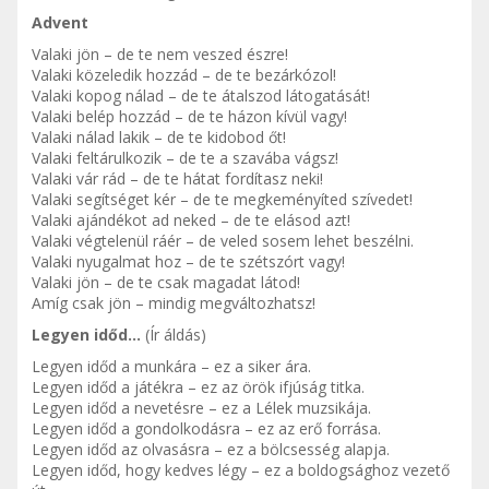
Advent
Valaki jön – de te nem veszed észre!
Valaki közeledik hozzád – de te bezárkózol!
Valaki kopog nálad – de te átalszod látogatását!
Valaki belép hozzád – de te házon kívül vagy!
Valaki nálad lakik – de te kidobod őt!
Valaki feltárulkozik – de te a szavába vágsz!
Valaki vár rád – de te hátat fordítasz neki!
Valaki segítséget kér – de te megkeményíted szívedet!
Valaki ajándékot ad neked – de te elásod azt!
Valaki végtelenül ráér – de veled sosem lehet beszélni.
Valaki nyugalmat hoz – de te szétszórt vagy!
Valaki jön – de te csak magadat látod!
Amíg csak jön – mindig megváltozhatsz!
Legyen időd…
(Ír áldás)
Legyen időd a munkára – ez a siker ára.
Legyen időd a játékra – ez az örök ifjúság titka.
Legyen időd a nevetésre – ez a Lélek muzsikája.
Legyen időd a gondolkodásra – ez az erő forrása.
Legyen időd az olvasásra – ez a bölcsesség alapja.
Legyen időd, hogy kedves légy – ez a boldogsághoz vezető