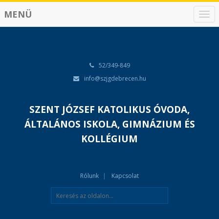
MENÜ
N
a
v
i
g
á
52/349-849
c
info@szjgdebrecen.hu
i
ó
SZENT JÓZSEF KATOLIKUS ÓVODA,
ÁLTALÁNOS ISKOLA, GIMNÁZIUM ÉS
KOLLÉGIUM
Rólunk
Kapcsolat