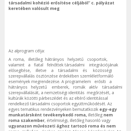
társadalmi kohézió erősítése céljából” c. pályázat
keretében valósult meg
Az alprogram célja:
A roma, illetőleg hátrányos helyzetű csoportok,
valamint a fiatal felnőttek társadalmi integrációjának
elősegítése, illetve a társadalmi és közösségi
szerepvállalás ösztönzése érdekében szemléletformáló
események megrendezése. A programelem erősíti a
hátrányos helyzetű emberek, romák aktív társadalmi
szerepvállalását, a nemzetiségi identitás megőrzését, a
kultúrák közötti párbeszédet és az eltérő identitással
rendelkező társadalmi csoportok együttműködését. Az
egyes tematikus rendezvényeken bemutatkozik
egy-egy
munkatársként tevékenykedő roma,
illetőleg
nem
roma
szakember
, értelmiségi, illetőleg hasonló vagy
ugyanazon művészeti ághoz tartozó roma és nem