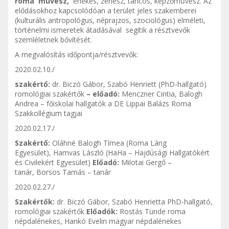
roma
művész,
énekes, zenész, táncos, képzőművész. Az
elődásokhoz kapcsolódóan a terület jeles szakemberei
(kulturális antropológus, néprajzos, szociológus) elméleti,
történelmi ismeretek átadásával segítik a résztvevők
szemléletnek bővítését.
A megvalósítás időpontja/résztvevők:
2020.02.10./
szakértő:
dr. Biczó Gábor, Szabó Henriett (PhD-hallgató)
romológiai szakértők
– előadó:
Menczner Cintia, Balogh
Andrea – főiskolai hallgatók a DE Lippai Balázs Roma
Szakkollégium tagjai
2020.02.17./
Szakértő:
Oláhné Balogh Tímea (Roma Láng
Egyesület), Hamvas László (HaHa – Hajdúsági Hallgatókért
és Civilekért Egyesület)
Előadó:
Milotai Gergő –
tanár, Borsos Tamás – tanár
2020.02.27./
Szakértők:
dr. Biczó Gábor, Szabó Henrietta PhD-hallgató,
romológiai szakértők
Előadók:
Rostás Tünde roma
népdalénekes, Hankó Evelin magyar népdalénekes