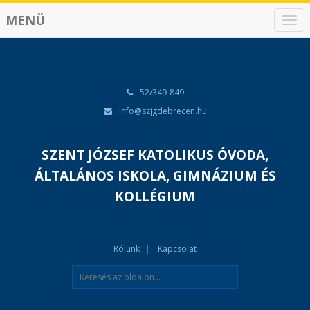
MENÜ
N
a
v
i
g
á
52/349-849
c
info@szjgdebrecen.hu
i
ó
SZENT JÓZSEF KATOLIKUS ÓVODA,
ÁLTALÁNOS ISKOLA, GIMNÁZIUM ÉS
KOLLÉGIUM
Rólunk
Kapcsolat