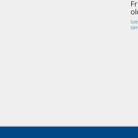
Fr
o
Sze
Gim