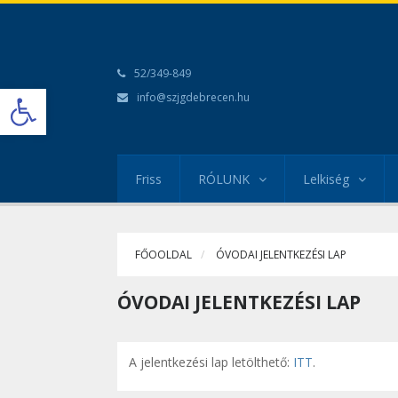
52/349-849
Open toolbar
info@szjgdebrecen.hu
Friss
RÓLUNK
Lelkiség
FŐOOLDAL
ÓVODAI JELENTKEZÉSI LAP
ÓVODAI JELENTKEZÉSI LAP
A jelentkezési lap letölthető:
ITT
.