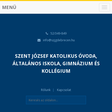
MENÜ
N
a
v
i
g
á
52/349-849
c
info@szjgdebrecen.hu
i
ó
SZENT JÓZSEF KATOLIKUS ÓVODA,
ÁLTALÁNOS ISKOLA, GIMNÁZIUM ÉS
KOLLÉGIUM
Rólunk
Kapcsolat