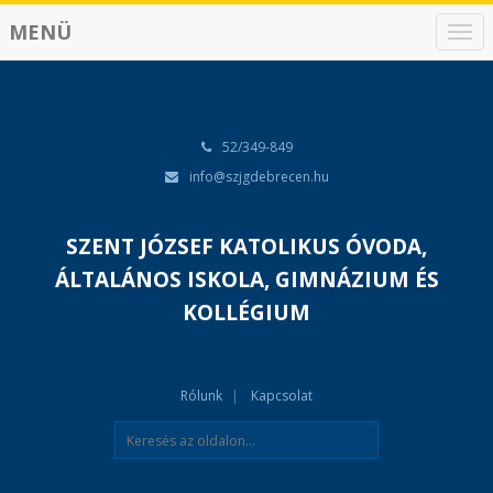
MENÜ
N
a
v
i
g
á
52/349-849
c
info@szjgdebrecen.hu
i
ó
SZENT JÓZSEF KATOLIKUS ÓVODA,
ÁLTALÁNOS ISKOLA, GIMNÁZIUM ÉS
KOLLÉGIUM
Rólunk
Kapcsolat