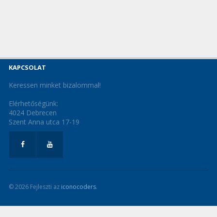
KAPCSOLAT
Keressen minket bizalommal!
Elérhetőségünk:
4024 Debrecen
Szent Anna utca 17-19
© 2026 Fejleszti az
iconocoders
.