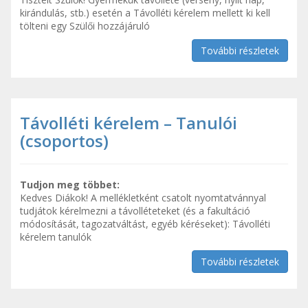
kirándulás, stb.) esetén a Távolléti kérelem mellett ki kell
tölteni egy Szülői hozzájáruló
További részletek
Távolléti kérelem – Tanulói
(csoportos)
Tudjon meg többet:
Kedves Diákok! A mellékletként csatolt nyomtatvánnyal
tudjátok kérelmezni a távolléteteket (és a fakultáció
módosítását, tagozatváltást, egyéb kéréseket): Távolléti
kérelem tanulók
További részletek