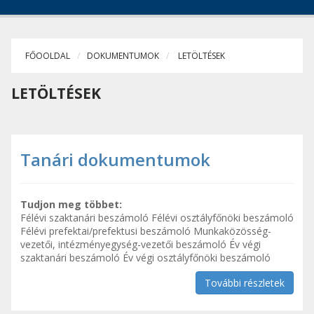
FŐOOLDAL
DOKUMENTUMOK
LETÖLTÉSEK
LETÖLTÉSEK
Tanári dokumentumok
Tudjon meg többet:
Félévi szaktanári beszámoló Félévi osztályfőnöki beszámoló
Félévi prefektai/prefektusi beszámoló Munkaközösség-
vezetői, intézményegység-vezetői beszámoló Év végi
szaktanári beszámoló Év végi osztályfőnöki beszámoló
További részletek