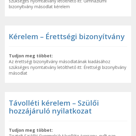
szükséges nyomtatvány letölthető itt: Gimnáziumi
bizonyítvány másodlat kérelem
Kérelem – Érettségi bizonyítvány
Tudjon meg többet:
Az érettségi bizonyítvány másodlatának kiadásához
szükséges nyomtatvány letölthető itt: Érettségi bizonyítvány
másodlat
Távolléti kérelem – Szülői
hozzájáruló nyilatkozat
Tudjon meg többet:
Tisztelt Szülők! Gyermekük távolléte (verseny, nyílt nap,