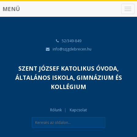
MENÜ
N
a
v
i
g
á
52/349-849
c
info@szjgdebrecen.hu
i
ó
SZENT JÓZSEF KATOLIKUS ÓVODA,
ÁLTALÁNOS ISKOLA, GIMNÁZIUM ÉS
KOLLÉGIUM
Rólunk
Kapcsolat