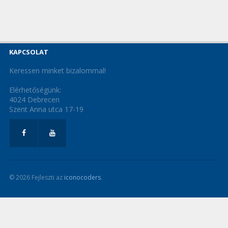
KAPCSOLAT
Keressen minket bizalommal!
Elérhetőségünk:
4024 Debrecen
Szent Anna utca 17-19
© 2026 Fejleszti az
iconocoders
.