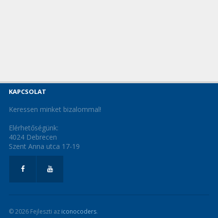
KAPCSOLAT
Keressen minket bizalommal!
Elérhetőségünk:
4024 Debrecen
Szent Anna utca 17-19
© 2026 Fejleszti az
iconocoders
.