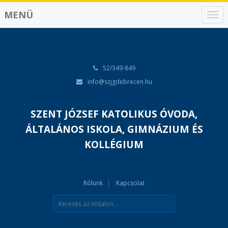
MENÜ
N
a
v
i
g
á
52/349-849
c
info@szjgdebrecen.hu
i
ó
SZENT JÓZSEF KATOLIKUS ÓVODA,
ÁLTALÁNOS ISKOLA, GIMNÁZIUM ÉS
KOLLÉGIUM
Rólunk
Kapcsolat