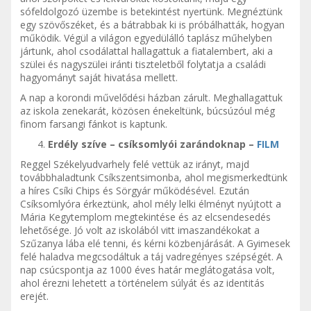
sófeldolgozó üzembe is betekintést nyertünk. Megnéztünk
egy szövőszéket, és a bátrabbak ki is próbálhatták, hogyan
működik. Végül a világon egyedülálló taplász műhelyben
jártunk, ahol csodálattal hallagattuk a fiatalembert, aki a
szülei és nagyszülei iránti tiszteletből folytatja a családi
hagyományt saját hivatása mellett.
A nap a korondi művelődési házban zárult. Meghallagattuk
az iskola zenekarát, közösen énekeltünk, búcsúzóul még
finom farsangi fánkot is kaptunk.
Erdély szíve – csíksomlyói zarándoknap –
FILM
Reggel Székelyudvarhely felé vettük az irányt, majd
továbbhaladtunk Csíkszentsimonba, ahol megismerkedtünk
a híres Csíki Chips és Sörgyár működésével. Ezután
Csíksomlyóra érkeztünk, ahol mély lelki élményt nyújtott a
Mária Kegytemplom megtekintése és az elcsendesedés
lehetősége. Jó volt az iskolából vitt imaszandékokat a
Szűzanya lába elé tenni, és kérni közbenjárását. A Gyimesek
felé haladva megcsodáltuk a táj vadregényes szépségét. A
nap csúcspontja az 1000 éves határ meglátogatása volt,
ahol érezni lehetett a történelem súlyát és az identitás
erejét.