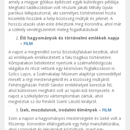
amely a magyar gótikus építészet egyik különleges példája.
Megható találkozásban volt részünk Jakab Mihály Gyula
parókus lelkipásztorral, aki személyes történeteivel hozta
közelebb hozzánk a helyi közösség múltját és jelenét. A
hosszú utazás után este érkeztünk meg Korondra, ahol már
a székely vendégszeretet meleg fogadtatásával
Élő hagyományok és történelmi emlékek napja
–
FILM
A napot a megrendítő sorsú Bözödújfaluban kezdtük, ahol
az emlékpark emlékeztetett a falu tragikus történetére.
Kőrispatakon betekintést nyertünk a szalmafeldolgozás
világába és részt vettünk egy kézműves foglalkozáson is.
Szőcs Lajos, a Szalmakalap Múzeum alapítója szenvedéllyel
mesélt a régi mesterségekről és a közösség múltjáról.
Fehéregyházán Petőfi Sándor emlékhelyeit kerestük fel,
ahol különösen megható volt az Ispán-kút környezete. A
napot a székelyderzsi vártemplomban zártuk, ahol
megnéztük sz ősi freskót Szent László királyról.
Ízek, mozdulatok, irodalmi élmények –
FILM
Ezen a napon a hagyományos mesterségeké és ízeké volt a
főszerep. Korondon ellátogattunk egy helyi manufaktúrába,
ahol szörpöket és lekvárokat kóstoltunk, majd egy