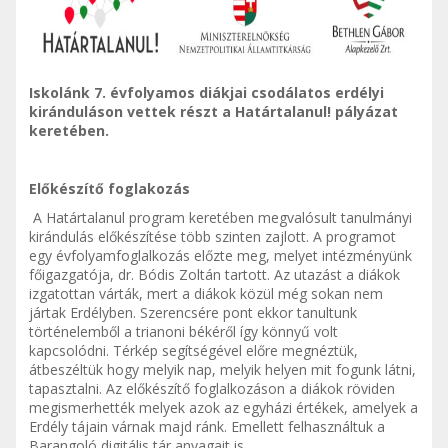
Iskolánk 7. évfolyamos diákjai csodálatos erdélyi
kiránduláson vettek részt a Határtalanul! pályázat
keretében.
Előkészítő foglakozás
A Határtalanul program keretében megvalósult tanulmányi
kirándulás előkészítése több szinten zajlott. A programot
egy évfolyamfoglalkozás előzte meg, melyet intézményünk
főigazgatója, dr. Bódis Zoltán tartott. Az utazást a diákok
izgatottan várták, mert a diákok közül még sokan nem
jártak Erdélyben. Szerencsére pont ekkor tanultunk
történelemből a trianoni békéről így könnyű volt
kapcsolódni. Térkép segítségével előre megnéztük,
átbeszéltük hogy melyik nap, melyik helyen mit fogunk látni,
tapasztalni. Az előkészítő foglalkozáson a diákok röviden
megismerhették melyek azok az egyházi értékek, amelyek a
Erdély tájain várnak majd ránk. Emellett felhasználtuk a
Barangoló digitális tár anyagait is