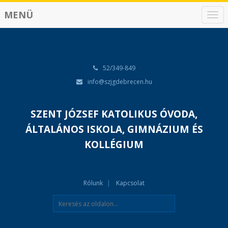
MENÜ
N
a
v
i
g
á
52/349-849
c
info@szjgdebrecen.hu
i
ó
SZENT JÓZSEF KATOLIKUS ÓVODA,
ÁLTALÁNOS ISKOLA, GIMNÁZIUM ÉS
KOLLÉGIUM
Rólunk
Kapcsolat