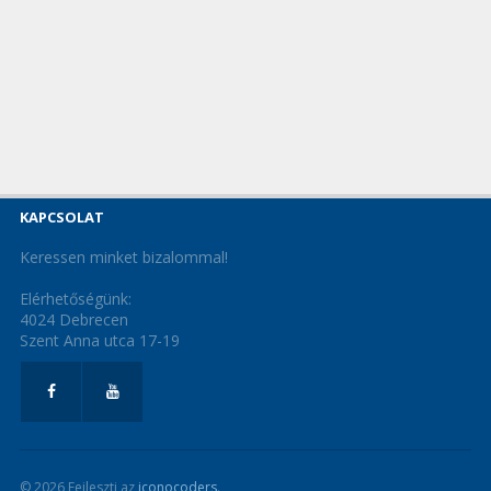
KAPCSOLAT
Keressen minket bizalommal!
Elérhetőségünk:
4024 Debrecen
Szent Anna utca 17-19
© 2026 Fejleszti az
iconocoders
.