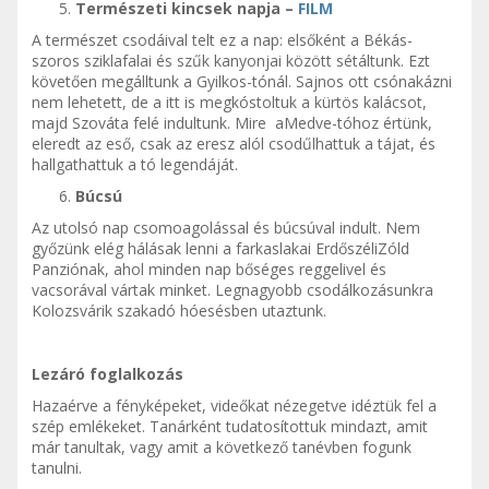
Természeti kincsek napja –
FILM
A természet csodáival telt ez a nap: elsőként a Békás-
szoros sziklafalai és szűk kanyonjai között sétáltunk. Ezt
követően megálltunk a Gyilkos-tónál. Sajnos ott csónakázni
nem lehetett, de a itt is megkóstoltuk a kürtös kalácsot,
majd Szováta felé indultunk. Mire aMedve-tóhoz értünk,
eleredt az eső, csak az eresz alól csodűlhattuk a tájat, és
hallgathattuk a tó legendáját.
Búcsú
Az utolsó nap csomoagolással és búcsúval indult. Nem
győzünk elég hálásak lenni a farkaslakai ErdőszéliZóld
Panziónak, ahol minden nap bőséges reggelivel és
vacsorával vártak minket. Legnagyobb csodálkozásunkra
Kolozsvárik szakadó hóesésben utaztunk.
Lezáró foglalkozás
Hazaérve a fényképeket, videőkat nézegetve idéztük fel a
szép emlékeket. Tanárként tudatosítottuk mindazt, amit
már tanultak, vagy amit a következő tanévben fogunk
tanulni.