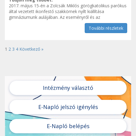
2017. május 15-én a Zolcsák Miklós görögkatolikus parókus
által vezetett ikonfestő szakkörnek nyílt kiállítása
gimnáziumunk aulájában. Az eseményről és az
További részletek
1
2
3
4
Következő »
Intézmény választó
E-Napló jelszó igénylés
E-Napló belépés