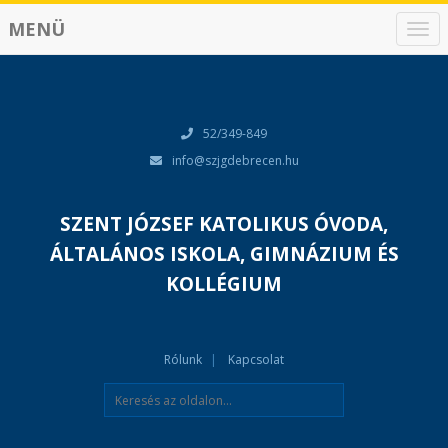
MENÜ
N
a
v
i
g
á
52/349-849
c
info@szjgdebrecen.hu
i
ó
SZENT JÓZSEF KATOLIKUS ÓVODA,
ÁLTALÁNOS ISKOLA, GIMNÁZIUM ÉS
KOLLÉGIUM
Rólunk
Kapcsolat