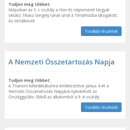
Tudjon meg többet:
Májusban az 5. c osztály a Hon és népismeret tárgyat
oktató Tikász Gergely tanár úrral a Tímárházba látogatott.
Az ötödikesek
További részletek
A Nemzeti Összetartozás Napja
Tudjon meg többet:
A Trianoni békediktátumra emlékeztetve június 4-ét a
Nemzeti Összetartozás Napjává nyilvánított az
Országgyűlés. Ebből az alkalomból a 9. A osztály
További részletek