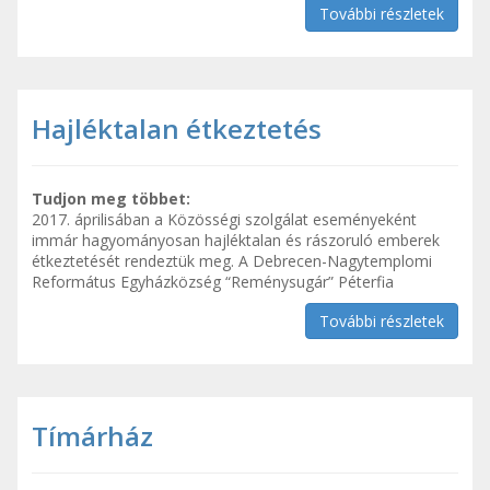
További részletek
Hajléktalan étkeztetés
Tudjon meg többet:
2017. áprilisában a Közösségi szolgálat eseményeként
immár hagyományosan hajléktalan és rászoruló emberek
étkeztetését rendeztük meg. A Debrecen-Nagytemplomi
Református Egyházközség “Reménysugár” Péterfia
További részletek
Tímárház