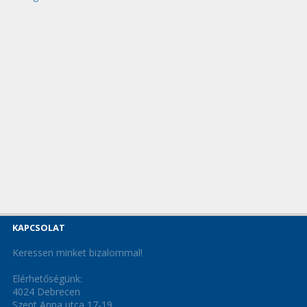
KAPCSOLAT
Keressen minket bizalommal!
Elérhetőségünk:
4024 Debrecen
Szent Anna utca 17-19