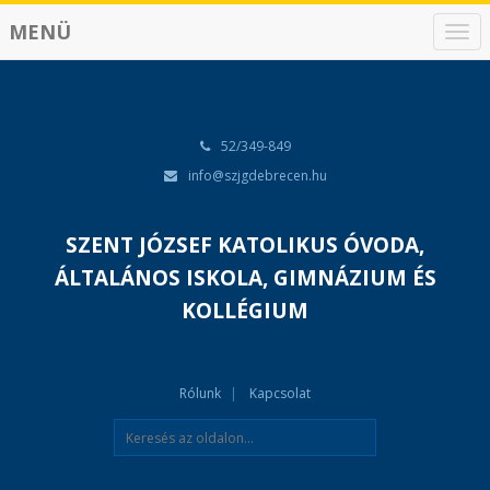
MENÜ
N
a
v
i
g
á
52/349-849
c
info@szjgdebrecen.hu
i
ó
SZENT JÓZSEF KATOLIKUS ÓVODA,
ÁLTALÁNOS ISKOLA, GIMNÁZIUM ÉS
KOLLÉGIUM
Rólunk
Kapcsolat