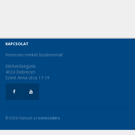
KAPCSOLAT
Keressen minket bizalommal!
Elérhetőségünk:
4024 Debrecen
Szent Anna utca 17-19
© 2026 Fejleszti az
iconocoders
.