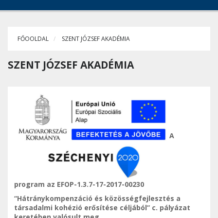
FŐOOLDAL
SZENT JÓZSEF AKADÉMIA
SZENT JÓZSEF AKADÉMIA
A
program az EFOP-1.3.7-17-2017-00230
“Hátránykompenzáció és közösségfejlesztés a
társadalmi kohézió erősítése céljából” c. pályázat
keretében valósult meg