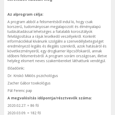
Az alprogram célja:
A program abból a felismerésből indul ki, hogy csak
korszerű, tudományosan megalapozott és élményalapú
tudásátadással lehetséges a fiatalabb korosztályok
felvilágosítása a rájuk leselkedő veszélyekről. Konkrét
információkkal kívánunk szolgálni a szenvedélybetegséget
eredményező legális és illegális szerekről, azok hatásáról és
következményeiről, egy drogkarrier lépcsőfokairól, annak
időbeni felismeréséről. A program sorám országosan, illetve
helyileg elismert neves szakembereket láthattunk vendégül.
Előadóink
:
Dr. Kriskó Miklós pszichológus
Zacher Gábor toxikológus
Pál Ferenc pap
A megvalósítás időpontja/résztvevők száma:
2020.02.27. = 86 fő
2020.03.09. = 182 fő