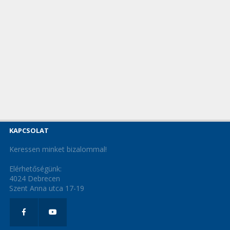
KAPCSOLAT
Keressen minket bizalommal!
Elérhetőségünk:
4024 Debrecen
Szent Anna utca 17-19