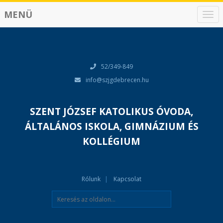
MENÜ
N
a
v
i
g
á
52/349-849
c
info@szjgdebrecen.hu
i
ó
SZENT JÓZSEF KATOLIKUS ÓVODA,
ÁLTALÁNOS ISKOLA, GIMNÁZIUM ÉS
KOLLÉGIUM
Rólunk
Kapcsolat