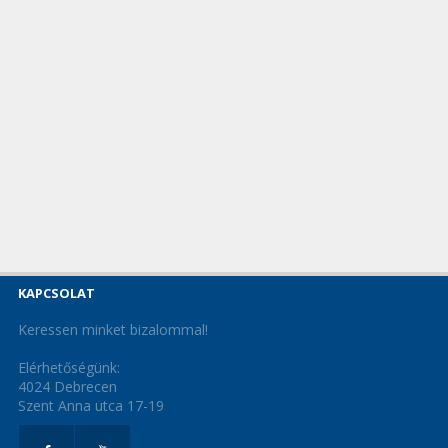
KAPCSOLAT
Keressen minket bizalommal!
Elérhetőségünk:
4024 Debrecen
Szent Anna utca 17-19