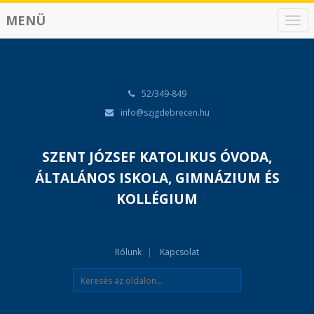
MENÜ
N
a
v
i
g
á
52/349-849
c
info@szjgdebrecen.hu
i
ó
SZENT JÓZSEF KATOLIKUS ÓVODA,
ÁLTALÁNOS ISKOLA, GIMNÁZIUM ÉS
KOLLÉGIUM
Rólunk
Kapcsolat