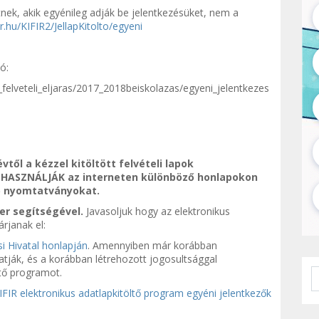
hetnek, akik egyénileg adják be jelentkezésüket, nem a
r.hu/KIFIR2/JellapKitolto/egyeni
ó:
felveteli_eljaras/2017_2018beiskolazas/egyeni_jelentkezes
vtől a kézzel kitöltött felvételi lapok
E HASZNÁLJÁK az interneten különböző honlapokon
ap nyomtatványokat.
zer segítségével.
Javasoljuk hogy az elektronikus
árjanak el:
i Hivatal honlapján
. Amennyiben már korábban
yhatják, és a korábban létrehozott jogosultsággal
ltő programot.
IFIR elektronikus adatlapkitöltő program egyéni jelentkezők