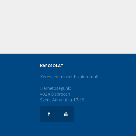
KAPCSOLAT
Keressen minket bizalommal!
Elérhetőségünk:
4024 Debrecen
Szent Anna utca 17-19