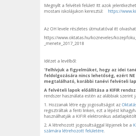
Megnyílt a felvételi felület! Itt azok jelentkez
mostani iskolájukon keresztül:
https://www.ki
Az OH levele részletes útmutatóval itt olvashat
https://www.oktatas.hu/kozneveles/kozepfoku_
_menete_2017_2018
Idézet a levélből:
“
Felhívjuk a figyelmüket, hogy az idei tané
feldolgozására nincs lehetőség, ezért N
megtalálható, korábbi tanévi felvételi l
A felvételi lapok előállítása a KIFIR rends
rendszer használata estén az alábbiak szerint j
1. Hozzanak létre egy jogosultságot az
Oktatás
regisztráltak a fenti linken, ezt a lépést kihag
használhatják a KIFIR elektronikus adatlapkitö
2. A létrehozott jogosultsággal lépjenek be a
K
számára létrehozott felületére
.