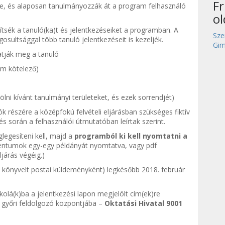
Fr
le, és alaposan tanulmányozzák át a program felhasználó
o
tsék a tanuló(ka)t és jelentkezéseiket a programban. A
Sze
osultsággal több tanuló jelentkezéseit is kezeljék.
Gim
atják meg a tanuló
nem kötelező)
ölni kívánt tanulmányi területeket, és ezek sorrendjét)
k részére a középfokú felvételi eljárásban szükséges fiktív
és során a felhasználói útmutatóban leírtak szerint.
egesíteni kell, majd a
programból ki kell nyomtatni a
mentumok egy-egy példányát nyomtatva, vagy pdf
járás végéig.)
űen könyvelt postai küldeményként) legkésőbb 2018. február
skolá(k)ba a jelentkezési lapon megjelölt cím(ek)re
al győri feldolgozó központjába –
Oktatási Hivatal 9001