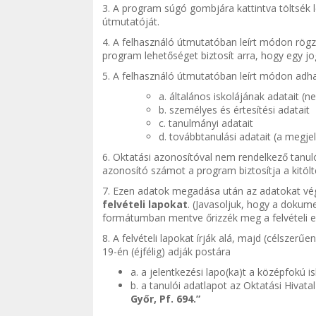
3. A program súgó gombjára kattintva töltsék 
útmutatóját.
4. A felhasználó útmutatóban leírt módon rögzí
program lehetőséget biztosít arra, hogy egy jog
5. A felhasználó útmutatóban leírt módon adh
a. általános iskolájának adatait (
b. személyes és értesítési adatait
c. tanulmányi adatait
d. továbbtanulási adatait (a megjel
6. Oktatási azonosítóval nem rendelkező tanuló
azonosító számot a program biztosítja a kitölt
7. Ezen adatok megadása után az adatokat végl
felvételi lapokat
. (Javasoljuk, hogy a doku
formátumban mentve őrizzék meg a felvételi el
8. A felvételi lapokat írják alá, majd (célszer
19-én (éjfélig) adják postára
a. a jelentkezési lapo(ka)t a középfokú i
b. a tanulói adatlapot az Oktatási Hivat
Győr, Pf. 694.”