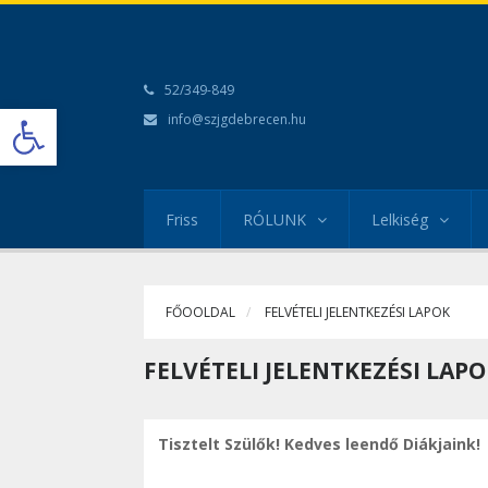
52/349-849
Open toolbar
info@szjgdebrecen.hu
Friss
RÓLUNK
Lelkiség
FŐOOLDAL
FELVÉTELI JELENTKEZÉSI LAPOK
FELVÉTELI JELENTKEZÉSI LAP
Tisztelt Szülők! Kedves leendő Diákjaink!