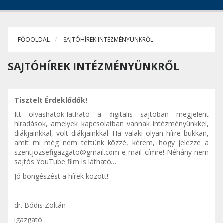
FŐOOLDAL
SAJTÓHÍREK INTÉZMÉNYÜNKRŐL
SAJTÓHÍREK INTÉZMÉNYÜNKRŐL
Tisztelt Érdeklődők!
Itt olvashatók-látható a digitális sajtóban megjelent
híradások, amelyek kapcsolatban vannak intézményünkkel,
diákjainkkal, volt diákjainkkal. Ha valaki olyan hírre bukkan,
amit mi még nem tettünk közzé, kérem, hogy jelezze a
szentjozsefigazgato@gmail.com
e-mail címre! Néhány nem
sajtós YouTube film is látható…
Jó böngészést a hírek között!
dr. Bódis Zoltán
igazgató