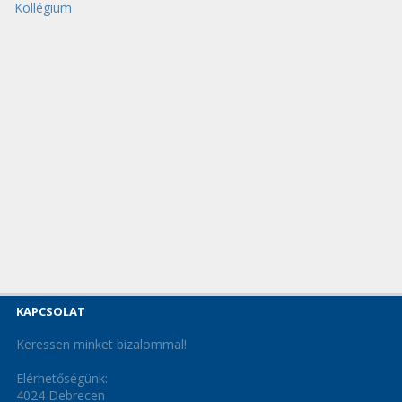
Kollégium
KAPCSOLAT
Keressen minket bizalommal!
Elérhetőségünk:
4024 Debrecen