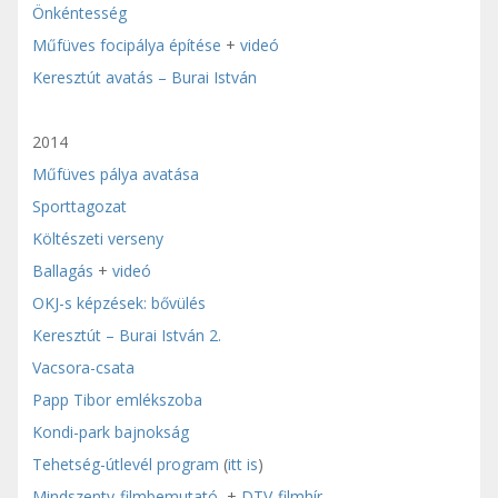
Önkéntesség
Műfüves focipálya építése
+
videó
Keresztút avatás – Burai István
2014
Műfüves pálya avatása
Sporttagozat
Költészeti verseny
Ballagás
+
videó
OKJ-s képzések: bővülés
Keresztút – Burai István 2.
Vacsora-csata
Papp Tibor emlékszoba
Kondi-park bajnokság
Tehetség-útlevél program
(
itt is
)
Mindszenty-filmbemutató
+
DTV-filmhír