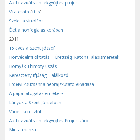
Audiovizuális emlékgyűjtés-projekt
Vita-csata
(
itt is
)
Szelet a vitrolába
Élet a honfoglalás korában
2011
15 éves a Szent József!
Honvédelmi oktatás
+
Érettségi Katonai alapismeretek
Hornyák Thimoty úszás
Keresztény Ifjúsági Találkozó
Erdélyi Zsuzsanna néprajzkutató előadása
A pápa-látogatás emlékére
Lányok a Szent Józsefben
Városi keresztút
Audiovizuális emlékgyűjtés Projektzáró
Minta-menza