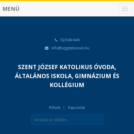
MENÜ
N
a
v
i
g
á
52/349-849
c
info@szjgdebrecen.hu
i
ó
SZENT JÓZSEF KATOLIKUS ÓVODA,
ÁLTALÁNOS ISKOLA, GIMNÁZIUM ÉS
KOLLÉGIUM
Rólunk
Kapcsolat