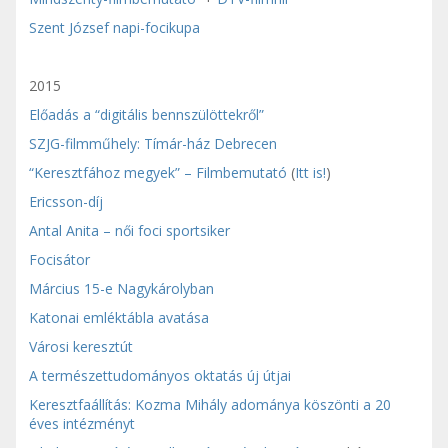
Szent József napi-focikupa
2015
Előadás a “digitális bennszülöttekről”
SZJG-filmműhely: Tímár-ház Debrecen
“Keresztfához megyek” – Filmbemutató
(
Itt is!
)
Ericsson-díj
Antal Anita – női foci sportsiker
Focisátor
Március 15-e Nagykárolyban
Katonai emléktábla avatása
Városi keresztút
A természettudományos oktatás új útjai
Keresztfaállítás: Kozma Mihály adománya köszönti a 20
éves intézményt