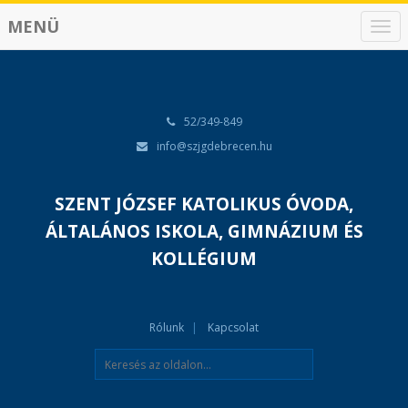
MENÜ
N
a
v
i
g
á
52/349-849
c
info@szjgdebrecen.hu
i
ó
SZENT JÓZSEF KATOLIKUS ÓVODA,
ÁLTALÁNOS ISKOLA, GIMNÁZIUM ÉS
KOLLÉGIUM
Rólunk
Kapcsolat