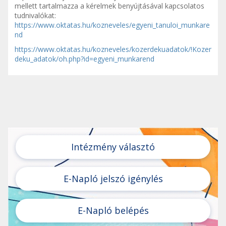
mellett tartalmazza a kérelmek benyújtásával kapcsolatos
tudnivalókat:
https://www.oktatas.hu/kozneveles/egyeni_tanuloi_munkare
nd
https://www.oktatas.hu/kozneveles/kozerdekuadatok/!Kozer
deku_adatok/oh.php?id=egyeni_munkarend
Intézmény választó
E-Napló jelszó igénylés
E-Napló belépés