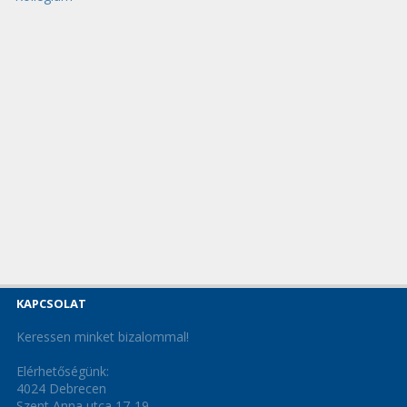
KAPCSOLAT
Keressen minket bizalommal!
Elérhetőségünk:
4024 Debrecen
Szent Anna utca 17-19