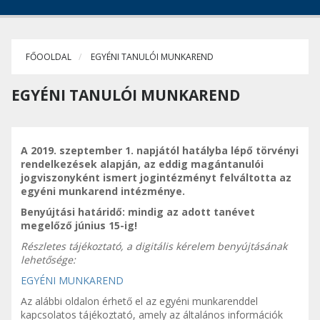
FŐOOLDAL
EGYÉNI TANULÓI MUNKAREND
EGYÉNI TANULÓI MUNKAREND
A 2019. szeptember 1. napjától hatályba lépő törvényi
rendelkezések alapján, az eddig magántanulói
jogviszonyként ismert jogintézményt felváltotta az
egyéni munkarend intézménye.
Benyújtási határidő: mindig az adott tanévet
megelőző június 15-ig!
Részletes tájékoztató, a digitális kérelem benyújtásának
lehetősége:
EGYÉNI MUNKAREND
Az alábbi oldalon érhető el az egyéni munkarenddel
kapcsolatos tájékoztató, amely az általános információk