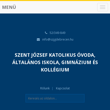
MENÜ
N
a
v
i
g
á
52/349-849
c
info@szjgdebrecen.hu
i
ó
SZENT JÓZSEF KATOLIKUS ÓVODA,
ÁLTALÁNOS ISKOLA, GIMNÁZIUM ÉS
KOLLÉGIUM
Rólunk
Kapcsolat