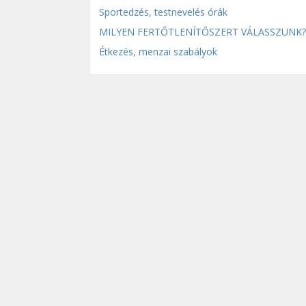
Sportedzés, testnevelés órák
MILYEN FERTŐTLENÍTŐSZERT VÁLASSZUNK?
Étkezés, menzai szabályok