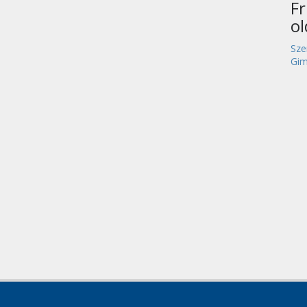
Fr
o
Sze
Gim