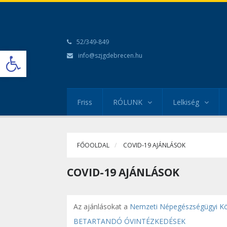
52/349-849
Open toolbar
info@szjgdebrecen.hu
Friss
RÓLUNK
Lelkiség
FŐOOLDAL
COVID-19 AJÁNLÁSOK
COVID-19 AJÁNLÁSOK
Az ajánlásokat a
Nemzeti Népegészségügyi K
BETARTANDÓ ÓVINTÉZKEDÉSEK