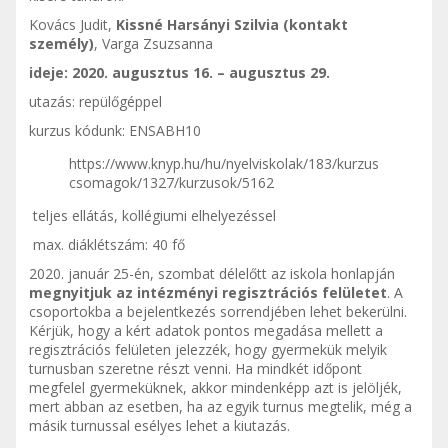
Kovács Judit,
Kissné Harsányi Szilvia (kontakt
személy)
, Varga Zsuzsanna
ideje: 2020. augusztus 16. – augusztus 29.
utazás: repülőgéppel
kurzus kódunk: ENSABH10
https://www.knyp.hu/hu/nyelviskolak/183/kurzus
csomagok/1327/kurzusok/5162
teljes ellátás, kollégiumi elhelyezéssel
max. diáklétszám: 40 fő
2020. január 25-én, szombat délelőtt az iskola honlapján
megnyitjuk az intézményi regisztrációs felületet
. A
csoportokba a bejelentkezés sorrendjében lehet bekerülni.
Kérjük, hogy a kért adatok pontos megadása mellett a
regisztrációs felületen jelezzék, hogy gyermekük melyik
turnusban szeretne részt venni. Ha mindkét időpont
megfelel gyermeküknek, akkor mindenképp azt is jelöljék,
mert abban az esetben, ha az egyik turnus megtelik, még a
másik turnussal esélyes lehet a kiutazás.