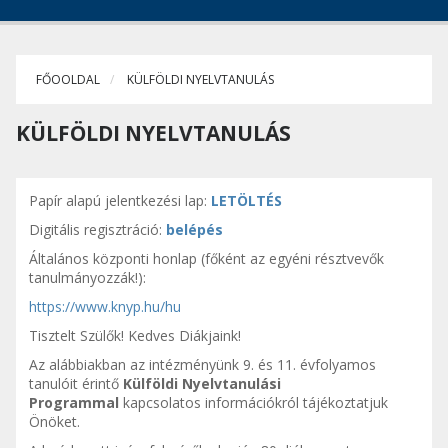
FŐOOLDAL
KÜLFÖLDI NYELVTANULÁS
KÜLFÖLDI NYELVTANULÁS
Papír alapú jelentkezési lap:
LETÖLTÉS
Digitális regisztráció:
belépés
Általános központi honlap (főként az egyéni résztvevők
tanulmányozzák!):
https://www.knyp.hu/hu
Tisztelt Szülők! Kedves Diákjaink!
Az alábbiakban az intézményünk 9. és 11. évfolyamos
tanulóit érintő
Külföldi Nyelvtanulási
Programmal
kapcsolatos információkról tájékoztatjuk
Önöket.