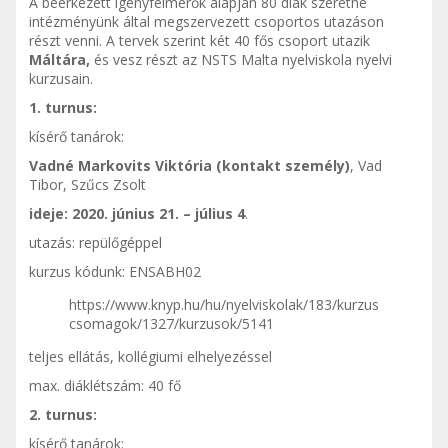
A beérkezett igényfelmérők alapján 80 diák szeretne
intézményünk által megszervezett csoportos utazáson
részt venni. A tervek szerint két 40 fős csoport utazik
Máltára,
és vesz részt az NSTS Malta nyelviskola nyelvi
kurzusain.
1. turnus:
kísérő tanárok:
Vadné Markovits Viktória (kontakt személy)
, Vad
Tibor, Szűcs Zsolt
ideje: 2020. június 21. – július 4
.
utazás: repülőgéppel
kurzus kódunk: ENSABH02
https://www.knyp.hu/hu/nyelviskolak/183/kurzus
csomagok/1327/kurzusok/5141
teljes ellátás, kollégiumi elhelyezéssel
max. diáklétszám: 40 fő
2. turnus:
kísérő tanárok: