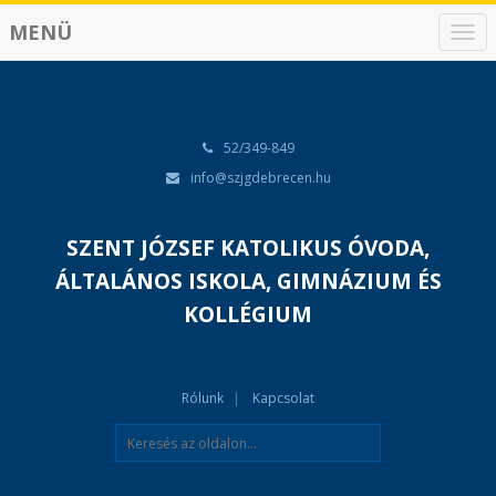
MENÜ
N
a
v
i
g
á
52/349-849
c
info@szjgdebrecen.hu
i
ó
SZENT JÓZSEF KATOLIKUS ÓVODA,
ÁLTALÁNOS ISKOLA, GIMNÁZIUM ÉS
KOLLÉGIUM
Rólunk
Kapcsolat