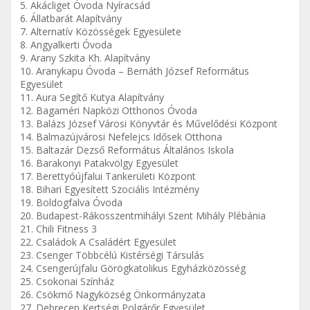
5. Akácliget Óvoda Nyíracsád
6. Állatbarát Alapítvány
7. Alternatív Közösségek Egyesülete
8. Angyalkerti Óvoda
9. Arany Szkita Kh. Alapítvány
10. Aranykapu Óvoda – Bernáth József Református
Egyesület
11. Aura Segítő Kutya Alapítvány
12. Bagaméri Napközi Otthonos Óvoda
13. Balázs József Városi Könyvtár és Művelődési Központ
14. Balmazújvárosi Nefelejcs Idősek Otthona
15. Baltazár Dezső Református Általános Iskola
16. Barakonyi Patakvölgy Egyesület
17. Berettyóújfalui Tankerületi Központ
18. Bihari Egyesített Szociális Intézmény
19. Boldogfalva Óvoda
20. Budapest-Rákosszentmihályi Szent Mihály Plébánia
21. Chili Fitness 3
22. Családok A Családért Egyesület
23. Csenger Többcélú Kistérségi Társulás
24. Csengerújfalu Görögkatolikus Egyházközösség
25. Csokonai Színház
26. Csökmő Nagyközség Önkormányzata
27. Debrecen Kertségi Polgárőr Egyesület