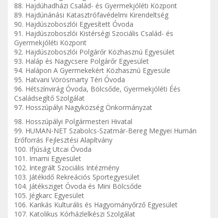
88. Hajdúhadházi Család- és Gyermekjóléti Központ
89. Hajdúnánási Katasztrófavédelmi Kirendeltség
90. Hajdúszoboszlói Egyesített Óvoda
91. Hajdúszoboszlói Kistérségi Szociális Család- és
Gyermekjóléti Központ
92. Hajdúszoboszlói Polgárőr Közhasznú Egyesület
93. Haláp és Nagycsere Polgárőr Egyesület
94. Halápon A Gyermekekért Közhasznú Egyesüle
95. Hatvani Vörösmarty Téri Óvoda
96. Hétszínvirág Óvoda, Bölcsőde, Gyermekjóléti Éés
Családsegítő Szolgálat
97. Hosszúpályi Nagyközség Önkormányzat
98. Hosszúpályi Polgármesteri Hivatal
99. HUMAN-NET Szabolcs-Szatmár-Bereg Megyei Humán
Erőforrás Fejlesztési Alapítvány
100. Ifjúság Utcai Óvoda
101. Imami Egyesület
102. Integrált Szociális Intézmény
103. Játékidő Rekreációs Sportegyesület
104. Játéksziget Óvoda és Mini Bölcsőde
105. Jégkarc Egyesület
106. Karikás Kulturális és Hagyományőrző Egyesület
107. Katolikus Kórházlelkészi Szolgálat