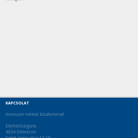
KAPCSOLAT
Keressen minket bizalommal!
Elérhetőségünk:
4024 Debrecen
Szent Anna utca 17-19