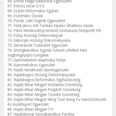
66. Emődi Nagycsaládosok Egyesülete
67. Eötvös Utcai D.S.E.
68. Esztári Református Egyház
69. Eszterlánc Óvoda
70. Forrás Lelki Segítők Egyesülete
71. Földi János Két Tanítási Nyelvű Általános Iskola
72. Főnix Rendezvényszervező Közhasznú Nonprofit Kft.
73. Fülöp Községi Önkormányzat
74. Gáborján Község Önkormányzata
75. Generációk Tudásáért Egyesület
76. Görögkatolikus Egyház Szívvel-Lélekkel Házi
Segítségnyújtó Szolgálat
77. Gyermekekért Alapítvány Fülöp
78. Gyermekváros Egyesület
79. Hajdú Rendészeti Sportegyesület
80. Hajdúbagos Község Önkormányzata
81. Hajdúbagosi Református Egyházközség
82. Hajdú-Bihar Megyei Kézilabda Szövetség
83. Hajdú-Bihar Megyei Polgárőr Szövetség
84. Hajdú-Bihar Megyei Tűzoltó Szövetség
85. Hajdú-Bihar Megyei Wing Tzun Kung Fu Harcművészeti
és Küzdősport Egyesület
86. Hajdú-Bihar-Megyei TIT
87. Hajdúdorogi Görögkatolikus Parókia