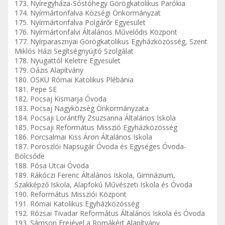
173. Nyíregyháza-Sóstóhegy Görögkatolikus Parókia
174. Nyírmártonfalva Községi Önkormányzat
175. Nyírmártonfalva Polgárőr Egyesület
176. Nyírmártonfalvi Általános Művelődis Központ
177. Nyírparasznyai Görögkatolikus Egyházközösség, Szent
Miklós Házi Segítségnyújtó Szolgálat
178. Nyugattól Keletre Egyesület
179. Oázis Alapítvány
180. ÖSKÜ Római Katolikus Plébánia
181. Pepe SE
182. Pocsaj Kismarja Óvoda
183. Pocsaj Nagyközség Önkormányzata
184. Pocsaji Lorántffy Zsuzsanna Általános Iskola
185. Pocsaji Református Misszió Egyházközösség
186. Porcsalmai Kiss Áron Általános Iskola
187. Poroszlói Napsugár Óvoda és Egységes Óvoda-
Bölcsőde
188. Pósa Utcai Óvoda
189. Rákóczi Ferenc Általános Iskola, Gimnázium,
Szakképző Iskola, Alapfokú Művészeti Iskola és Óvoda
190. Református Missziói Központ
191. Római Katolikus Egyházközösség
192. Rózsai Tivadar Református Általános Iskola és Óvoda
193. Sámson Erejével a Romákért Alapítvány