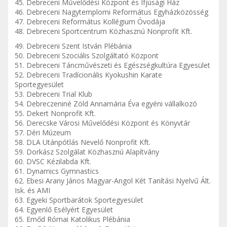
45. Debreceni Művelődési Központ és Ifjúsági Ház
46. Debreceni Nagytemplomi Református Egyházközösség
47. Debreceni Református Kollégium Óvodája
48. Debreceni Sportcentrum Közhasznú Nonprofit Kft.
49. Debreceni Szent István Plébánia
50. Debreceni Szociális Szolgáltató Központ
51. Debreceni Táncművészeti és Egészségkultúra Egyesület
52. Debreceni Tradícionális Kyokushin Karate
Sportegyesület
53. Debreceni Trial Klub
54. Debreczeniné Zöld Annamária Éva egyéni vállalkozó
55. Dekert Nonprofit Kft.
56. Derecske Városi Művelődési Központ és Könyvtár
57. Déri Múzeum
58. DLA Utánpótlás Nevelő Nonprofit Kft.
59. Dorkász Szolgálat Közhasznú Alapítvány
60. DVSC Kézilabda Kft.
61. Dynamics Gymnastics
62. Ebesi Arany János Magyar-Angol Két Tanítási Nyelvű Ált.
Isk. és AMI
63. Egyeki Sportbarátok Sportegyesület
64. Egyenlő Esélyért Egyesület
65. Emőd Római Katolikus Plébánia