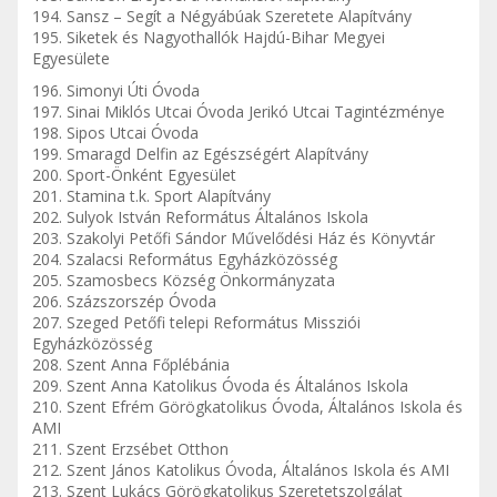
194. Sansz – Segít a Négyábúak Szeretete Alapítvány
195. Siketek és Nagyothallók Hajdú-Bihar Megyei
Egyesülete
196. Simonyi Úti Óvoda
197. Sinai Miklós Utcai Óvoda Jerikó Utcai Tagintézménye
198. Sipos Utcai Óvoda
199. Smaragd Delfin az Egészségért Alapítvány
200. Sport-Önként Egyesület
201. Stamina t.k. Sport Alapítvány
202. Sulyok István Református Általános Iskola
203. Szakolyi Petőfi Sándor Művelődési Ház és Könyvtár
204. Szalacsi Református Egyházközösség
205. Szamosbecs Község Önkormányzata
206. Százszorszép Óvoda
207. Szeged Petőfi telepi Református Missziói
Egyházközösség
208. Szent Anna Főplébánia
209. Szent Anna Katolikus Óvoda és Általános Iskola
210. Szent Efrém Görögkatolikus Óvoda, Általános Iskola és
AMI
211. Szent Erzsébet Otthon
212. Szent János Katolikus Óvoda, Általános Iskola és AMI
213. Szent Lukács Görögkatolikus Szeretetszolgálat