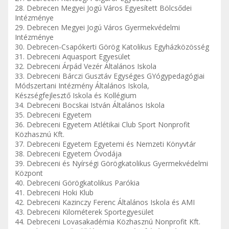
28. Debrecen Megyei Jogú Város Egyesített Bölcsődei
Intézménye
29. Debrecen Megyei Jogú Város Gyermekvédelmi
Intézménye
30. Debrecen-Csapókerti Görög Katolikus Egyházközösség
31. Debreceni Aquasport Egyesület
32. Debreceni Árpád Vezér Általános Iskola
33. Debreceni Bárczi Gusztáv Egységes GYógypedagógiai
Módszertani Intézmény Általános Iskola,
Készségfejlesztő Iskola és Kollégium
34. Debreceni Bocskai István Általános Iskola
35. Debreceni Egyetem
36. Debreceni Egyetem Atlétikai Club Sport Nonprofit
Közhasznú Kft.
37. Debreceni Egyetem Egyetemi és Nemzeti Könyvtár
38. Debreceni Egyetem Óvodája
39. Debreceni és Nyírségi Görögkatolikus Gyermekvédelmi
Központ
40. Debreceni Görögkatolikus Parókia
41. Debreceni Hoki Klub
42. Debreceni Kazinczy Ferenc Általános Iskola és AMI
43. Debreceni Kilométerek Sportegyesület
44. Debreceni Lovasakadémia Közhasznú Nonprofit Kft.