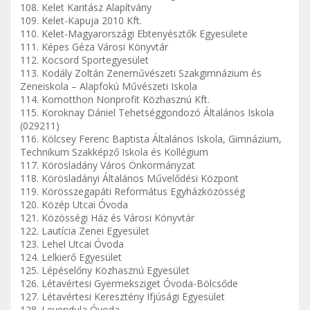
108. Kelet Karitász Alapítvány
109. Kelet-Kapuja 2010 Kft.
110. Kelet-Magyarországi Ebtenyésztők Egyesülete
111. Képes Géza Városi Könyvtár
112. Kocsord Sportegyesület
113. Kodály Zoltán Zeneművészeti Szakgimnázium és
Zeneiskola – Alapfokú Művészeti Iskola
114. Komotthon Nonprofit Közhasznú Kft.
115. Koroknay Dániel Tehetséggondozó Általános Iskola
(029211)
116. Kölcsey Ferenc Baptista Általános Iskola, Gimnázium,
Technikum Szakképző Iskola és Kollégium
117. Körösladány Város Önkormányzat
118. Körösladányi Általános Művelődési Központ
119. Körösszegapáti Református Egyházközösség
120. Közép Utcai Óvoda
121. Közösségi Ház és Városi Könyvtár
122. Lautícia Zenei Egyesület
123. Lehel Utcai Óvoda
124. Lelkierő Egyesület
125. Lépéselőny Közhasznú Egyesület
126. Létavértesi Gyermeksziget Óvoda-Bölcsőde
127. Létavértesi Keresztény Ifjúsági Egyesület
128. Levendula Óvoda