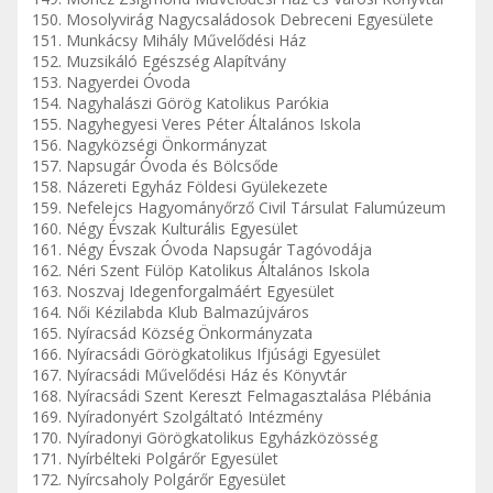
150. Mosolyvirág Nagycsaládosok Debreceni Egyesülete
151. Munkácsy Mihály Művelődési Ház
152. Muzsikáló Egészség Alapítvány
153. Nagyerdei Óvoda
154. Nagyhalászi Görög Katolikus Parókia
155. Nagyhegyesi Veres Péter Általános Iskola
156. Nagyközségi Önkormányzat
157. Napsugár Óvoda és Bölcsőde
158. Názereti Egyház Földesi Gyülekezete
159. Nefelejcs Hagyományőrző Civil Társulat Falumúzeum
160. Négy Évszak Kulturális Egyesület
161. Négy Évszak Óvoda Napsugár Tagóvodája
162. Néri Szent Fülöp Katolikus Általános Iskola
163. Noszvaj Idegenforgalmáért Egyesület
164. Női Kézilabda Klub Balmazújváros
165. Nyíracsád Község Önkormányzata
166. Nyíracsádi Görögkatolikus Ifjúsági Egyesület
167. Nyíracsádi Művelődési Ház és Könyvtár
168. Nyíracsádi Szent Kereszt Felmagasztalása Plébánia
169. Nyíradonyért Szolgáltató Intézmény
170. Nyíradonyi Görögkatolikus Egyházközösség
171. Nyírbélteki Polgárőr Egyesület
172. Nyírcsaholy Polgárőr Egyesület