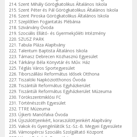
214. Szent Mihály Görögkatolikus Általános Iskola
215. Szent Péter és Pál Görögkatolikus Általános Iskola
216. Szent Piroska Görögkatolikus Általános Iskola
217. Szeplőtlen Fogantatás Plébánia
218. Szivárvány Óvoda
219. Szociális Ellátó- és Gyermekjóléti Intézmény
220. SZUSZ PARK
221. Tabula Pláza Alapítvány
222. Talentum Baptista Általános Iskola
223. Támasz Debrecen Közhasznú Egyesület
224. Tárkányi Béla Könyvtár és Műv. Ház
225. Téglás Város Sportegyesület
226. Tiborszállási Református Idősek Otthona
227. Tiszalöki Napköziotthonos Óvoda
228. Tiszántúli Református Egyházkerület
229. Tiszántúli Református Egyházkerület Múzeuma
230. Törökszentmiklósi FC
231. Történészcéh Egyesület
232. TTRE Múzeuma
233. Újkerti Manófalva Óvoda
234. Újszülöttjeinkért, koraszülöttjeinkért Alapítvány
235. Vakok és Gyengénlátók Sz.-Sz.-B. Megyei Egyesülete
236. Vámospércsi Szociális Szolgáltató Központ