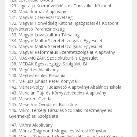
129. Ligetalja Közművelődési és Turisztikai Központ
130. Madárkórház Alapítvány
131. Magyar Cserkészszövetség
132. Magyar Honvédség Katonai Igazgatási és Központi
Nyilvántartó Parancsnokság
133. Magyar Lovaskultúra Társaság
134. Magyar Máltai Szeretetszolgálat Egyesület
135. Magyar Máltai Szeretetszolgálat Egyesület
136. Magyar Református Szeretetszolgálat Alapítvány
137. MÁS-MOZAIK Szociokulturális Egyesület
138. MEDAK Egészségügyi Szolgálati Bt.
139. Megértés Alapítvány
140. Megtestesülés Plébánia
141. Méliusz Juhász Péter Könyvtár
142. Ménes-völgyi Tudásvető Alapítványi Általános Iskola
143. Meridián Táj- és Környzetvédelmi Alapítvány
144. Mesekert Óvoda
145. Mese-Vár Óvoda és Bölcsőde
146. Mikro-Térségi Társulás Szociális Intézménye és
Gyermekjóléti Szolgálata
147. Mithra Alapítvány
148. Móricz Zsigmond Megyei és Városi Könyvtár
149. Móricz Zsigmond Művelődési Ház és Városi Könyvtár