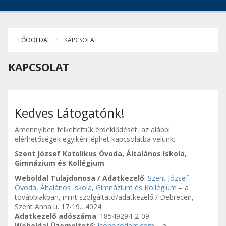
FŐOOLDAL
KAPCSOLAT
KAPCSOLAT
Kedves Látogatónk!
Amennyiben felkeltettük érdeklődését, az alábbi
elérhetőségek egyikén léphet kapcsolatba velünk:
Szent József Katolikus Óvoda, Általános Iskola,
Gimnázium és Kollégium
Weboldal Tulajdonosa / Adatkezelő
:
Szent József
Óvoda, Általános Iskola, Gimnázium és Kollégium
– a
továbbiakban, mint szolgáltató/adatkezelő / Debrecen,
Szent Anna u. 17-19., 4024
Adatkezelő adószáma
: 18549294-2-09
Weboldal Üzemeltető
:
Iconocoders.com
– a