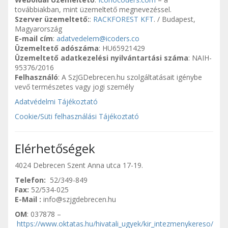
továbbiakban, mint üzemeltető megnevezéssel.
Szerver üzemeltető:
:
RACKFOREST KFT
. / Budapest,
Magyarország
E-mail cím
:
adatvedelem@icoders.co
Üzemeltető adószáma
: HU65921429
Üzemeltető adatkezelési nyilvántartási száma
: NAIH-
95376/2016
Felhasználó
: A SzJGDebrecen.hu szolgáltatásait igénybe
vevő természetes vagy jogi személy
Adatvédelmi Tájékoztató
Cookie/Süti felhasználási Tájékoztató
Elérhetőségek
4024 Debrecen Szent Anna utca 17-19.
Telefon:
52/349-849
Fax:
52/534-025
E-Mail :
info@szjgdebrecen.hu
OM
: 037878 –
https://www.oktatas.hu/hivatali_ugyek/kir_intezmenykereso/