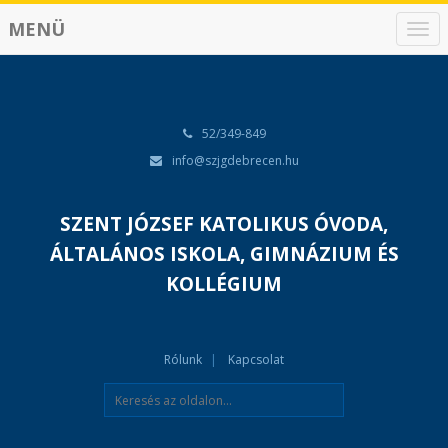
MENÜ
N
a
v
i
g
á
52/349-849
c
info@szjgdebrecen.hu
i
ó
SZENT JÓZSEF KATOLIKUS ÓVODA,
ÁLTALÁNOS ISKOLA, GIMNÁZIUM ÉS
KOLLÉGIUM
Rólunk
Kapcsolat