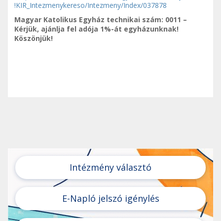
!KIR_Intezmenykereso/Intezmeny/Index/037878
Magyar Katolikus Egyház technikai szám: 0011 –
Kérjük, ajánlja fel adója 1%-át egyházunknak!
Köszönjük!
Intézmény választó
E-Napló jelszó igénylés