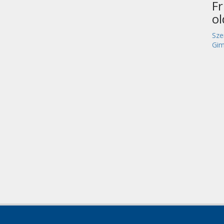
Fr
o
Sze
Gim