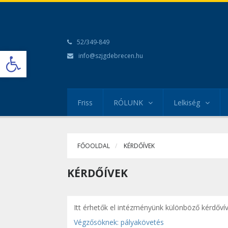
52/349-849
Open toolbar
info@szjgdebrecen.hu
Friss
RÓLUNK
Lelkiség
FŐOOLDAL
KÉRDŐÍVEK
KÉRDŐÍVEK
Itt érhetők el intézményünk különböző kérdővív
Végzősöknek: pályakövetés