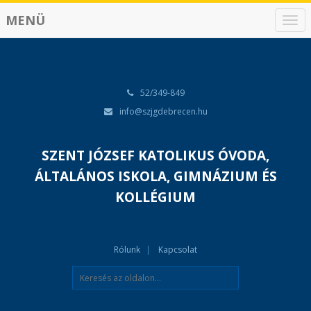
MENÜ
N
a
v
i
g
á
52/349-849
c
info@szjgdebrecen.hu
i
ó
SZENT JÓZSEF KATOLIKUS ÓVODA,
ÁLTALÁNOS ISKOLA, GIMNÁZIUM ÉS
KOLLÉGIUM
Rólunk
Kapcsolat