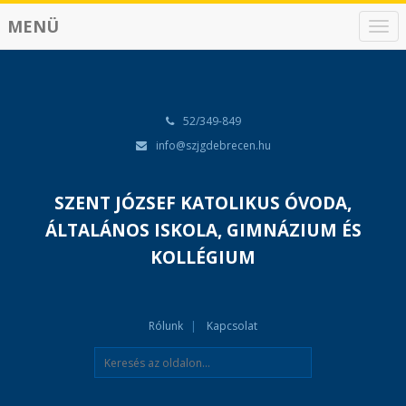
MENÜ
N
a
v
i
g
á
52/349-849
c
info@szjgdebrecen.hu
i
ó
SZENT JÓZSEF KATOLIKUS ÓVODA,
ÁLTALÁNOS ISKOLA, GIMNÁZIUM ÉS
KOLLÉGIUM
Rólunk
Kapcsolat