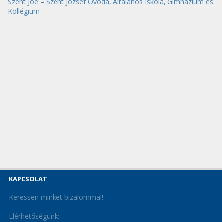
Szent Joe – Szent József Óvoda, Általános Iskola, Gimnázium és
Kollégium
KAPCSOLAT
Keressen minket bizalommal!
Elérhetőségünk: