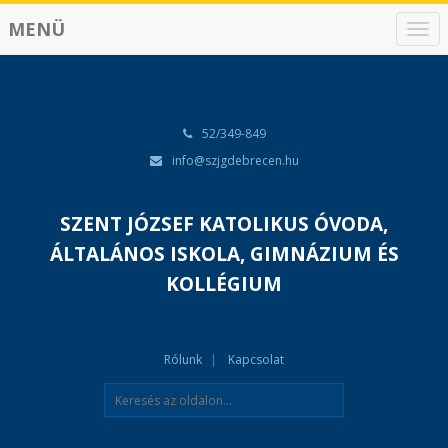
MENÜ
N
a
v
i
g
á
52/349-849
c
info@szjgdebrecen.hu
i
ó
SZENT JÓZSEF KATOLIKUS ÓVODA,
ÁLTALÁNOS ISKOLA, GIMNÁZIUM ÉS
KOLLÉGIUM
Rólunk
Kapcsolat