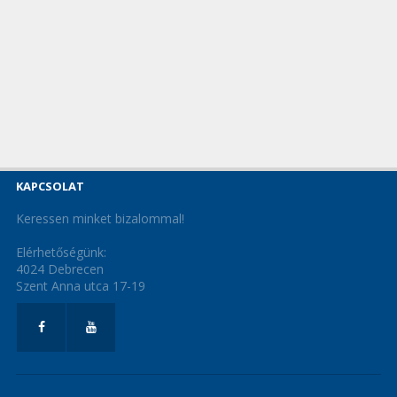
KAPCSOLAT
Keressen minket bizalommal!
Elérhetőségünk:
4024 Debrecen
Szent Anna utca 17-19