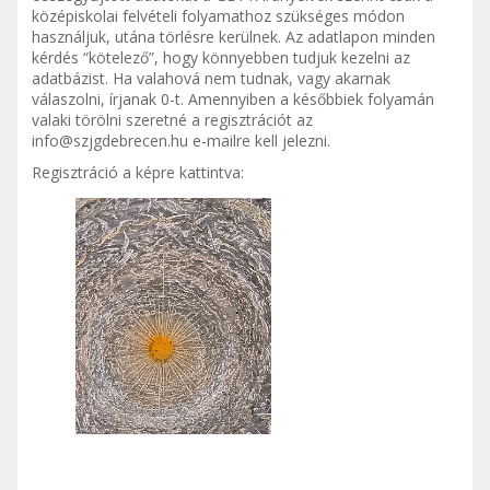
középiskolai felvételi folyamathoz szükséges módon
használjuk, utána törlésre kerülnek. Az adatlapon minden
kérdés “kötelező”, hogy könnyebben tudjuk kezelni az
adatbázist. Ha valahová nem tudnak, vagy akarnak
válaszolni, írjanak 0-t. Amennyiben a későbbiek folyamán
valaki törölni szeretné a regisztrációt az
info@szjgdebrecen.hu
e-mailre kell jelezni.
Regisztráció a képre kattintva: