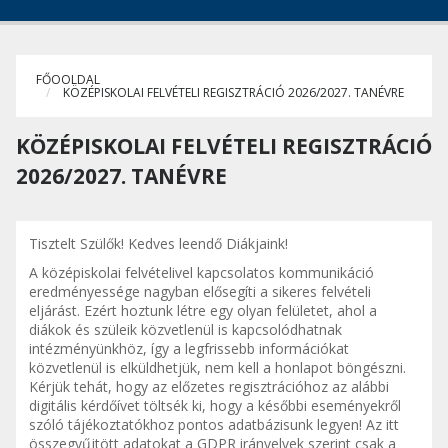
FŐOOLDAL
KÖZÉPISKOLAI FELVÉTELI REGISZTRÁCIÓ 2026/2027. TANÉVRE
KÖZÉPISKOLAI FELVÉTELI REGISZTRÁCIÓ
2026/2027. TANÉVRE
Tisztelt Szülők! Kedves leendő Diákjaink!
A középiskolai felvételivel kapcsolatos kommunikáció
eredményessége nagyban elősegíti a sikeres felvételi
eljárást. Ezért hoztunk létre egy olyan felületet, ahol a
diákok és szüleik közvetlenül is kapcsolódhatnak
intézményünkhöz, így a legfrissebb információkat
közvetlenül is elküldhetjük, nem kell a honlapot böngészni.
Kérjük tehát, hogy az előzetes regisztrációhoz az alábbi
digitális kérdőívet töltsék ki, hogy a későbbi eseményekről
szóló tájékoztatókhoz pontos adatbázisunk legyen! Az itt
összegyűjtött adatokat a GDPR irányelvek szerint csak a