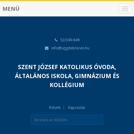
MENÜ
N
a
v
i
g
á
52/349-849
c
info@szjgdebrecen.hu
i
ó
SZENT JÓZSEF KATOLIKUS ÓVODA,
ÁLTALÁNOS ISKOLA, GIMNÁZIUM ÉS
KOLLÉGIUM
Rólunk
Kapcsolat