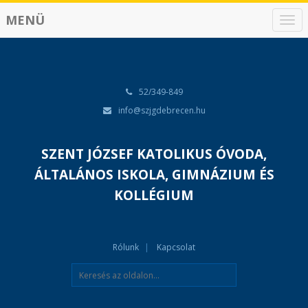
MENÜ
N
a
v
i
g
á
52/349-849
c
info@szjgdebrecen.hu
i
ó
SZENT JÓZSEF KATOLIKUS ÓVODA,
ÁLTALÁNOS ISKOLA, GIMNÁZIUM ÉS
KOLLÉGIUM
Rólunk
Kapcsolat