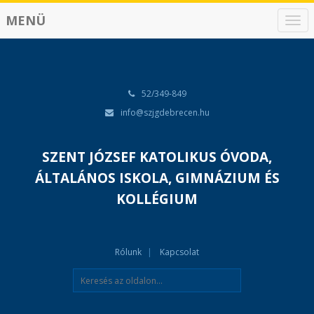
MENÜ
N
a
v
i
g
á
52/349-849
c
info@szjgdebrecen.hu
i
ó
SZENT JÓZSEF KATOLIKUS ÓVODA,
ÁLTALÁNOS ISKOLA, GIMNÁZIUM ÉS
KOLLÉGIUM
Rólunk
Kapcsolat