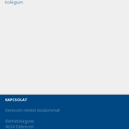
Kollégium
KAPCSOLAT
Keressen minket bizalommal!
Elérhetőségünk:
4024 Debrecen