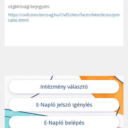
cégbírósági bejegyzés:
https://civilsznev.birosag.hu/CivilSzNev/faces/lekerdezes/prin
table.xhtml
Intézmény választó
E-Napló jelszó igénylés
E-Napló belépés