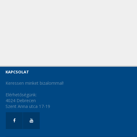
KAPCSOLAT
Keressen minket bizalommal!
Elérhetőségünk:
4024 Debrecen
Szent Anna utca 17-19