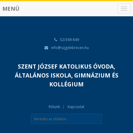
MENÜ
N
a
v
i
g
á
52/349-849
c
info@szjgdebrecen.hu
i
ó
SZENT JÓZSEF KATOLIKUS ÓVODA,
ÁLTALÁNOS ISKOLA, GIMNÁZIUM ÉS
KOLLÉGIUM
Rólunk
Kapcsolat