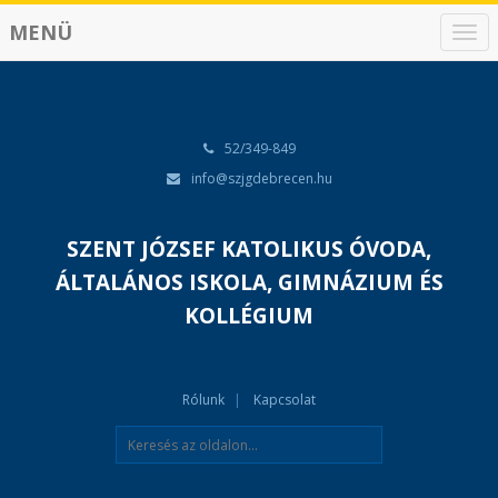
MENÜ
N
a
v
i
g
á
52/349-849
c
info@szjgdebrecen.hu
i
ó
SZENT JÓZSEF KATOLIKUS ÓVODA,
ÁLTALÁNOS ISKOLA, GIMNÁZIUM ÉS
KOLLÉGIUM
Rólunk
Kapcsolat