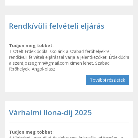
Rendkívüli felvételi eljárás
Tudjon meg többet:
Tisztelt Érdeklődők! Iskolánk a szabad férőhelyekre
rendkívüli felvételi eljárással várja a jelentkezőket! Érdeklődni
a
szentjozsegimn@gmail.com
címen lehet. Szabad
férőhelyek: Angol-olasz
További részletek
Várhalmi Ilona-díj 2025
Tudjon meg többet:
A Várhalmi Ilona-díjat öt debreceni kulturális intézmény, a