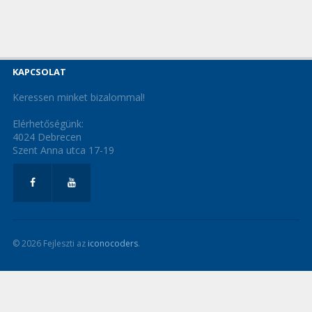
KAPCSOLAT
Keressen minket bizalommal!
Elérhetőségünk:
4024 Debrecen
Szent Anna utca 17-19
© 2026 Fejleszti az
iconocoders
.