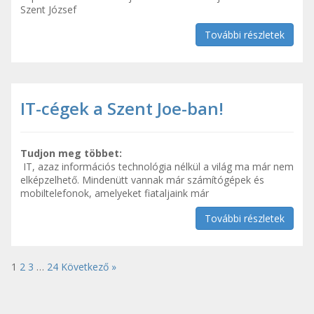
Szent József
További részletek
IT-cégek a Szent Joe-ban!
Tudjon meg többet:
IT, azaz információs technológia nélkül a világ ma már nem
elképzelhető. Mindenütt vannak már számítógépek és
mobiltelefonok, amelyeket fiataljaink már
További részletek
1
2
3
…
24
Következő »