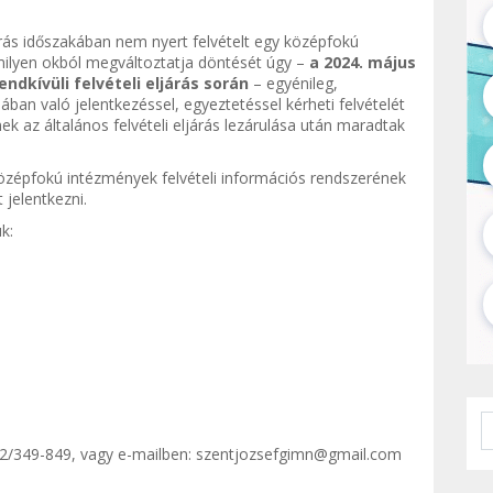
árás időszakában nem nyert felvételt egy középfokú
milyen okból megváltoztatja döntését úgy –
a 2024. május
ndkívüli felvételi eljárás során
– egyénileg,
lában való jelentkezéssel, egyeztetéssel kérheti felvételét
 az általános felvételi eljárás lezárulása után maradtak
 középfokú intézmények felvételi információs rendszerének
 jelentkezni.
k:
52/349-849, vagy e-mailben:
szentjozsefgimn@gmail.com