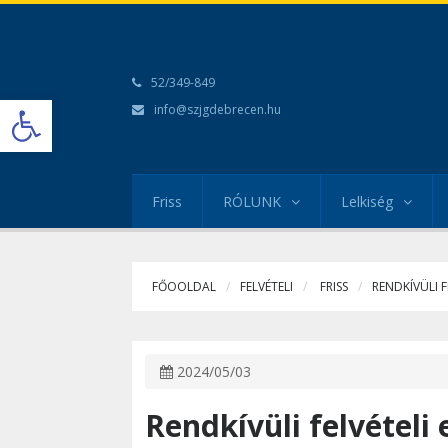
52/349-849
Open toolbar
info@szjgdebrecen.hu
Friss
RÓLUNK
Lelkiség
FŐOOLDAL
FELVÉTELI
FRISS
RENDKÍVÜLI F
2024/05/03
Rendkívüli felvételi 