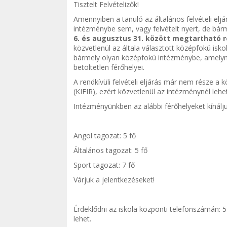
Tisztelt Felvételizők!
Amennyiben a tanuló az általános felvételi elj
intézménybe sem, vagy felvételt nyert, de bár
6. és augusztus 31. között megtartható re
közvetlenül az általa választott középfokú isko
bármely olyan középfokú intézménybe, amelynek
betöltetlen férőhelyei.
A rendkívüli felvételi eljárás már nem része a
(KIFIR), ezért közvetlenül az intézménynél lehet
Intézményünkben az alábbi férőhelyeket kínálju
Angol tagozat: 5 fő
Általános tagozat: 5 fő
Sport tagozat: 7 fő
Várjuk a jelentkezéseket!
Érdeklődni az iskola központi telefonszámán: 
lehet.