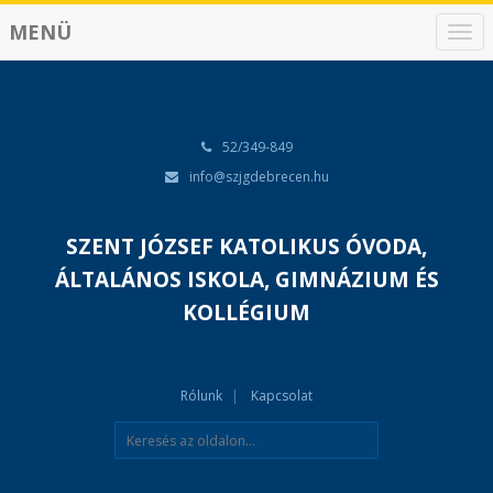
MENÜ
N
a
v
i
g
á
52/349-849
c
info@szjgdebrecen.hu
i
ó
SZENT JÓZSEF KATOLIKUS ÓVODA,
ÁLTALÁNOS ISKOLA, GIMNÁZIUM ÉS
KOLLÉGIUM
Rólunk
Kapcsolat