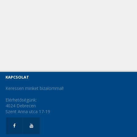
KAPCSOLAT
Keressen minket bizalommal!
Elérhetőségünk:
4024 Debrecen
Szent Anna utca 17-19