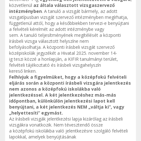
közvetlenül
az általa választott vizsgaszervező
intézményben
. A tanuló a vizsgát bármely, az adott
vizsgatípusban vizsgát szervező intézményben megírhatja,
függetlenül attól, hogy a későbbiekben tervezi-e benyújtani
a felvételi kérelmét az adott intézménybe vagy
sem. A tanuló teljesítményének megítélését a központi
írásbeli vizsga választott helyszíne nem
befolyásolhatja. A központi írásbeli vizsgát szervező
középiskolák jegyzékét a Hivatal 2025. november 14-
ig teszi közzé a honlapján, a KIFIR tanulmányi terület,
felvételi tájékoztató és írásbeli vizsgahelyszín
kereső linken.
Felhívjuk a figyelmüket, hogy a középfokú felvételi
eljárás során a központi írásbeli vizsgára jelentkezés
nem azonos a középfokú iskolákba való
jelentkezéssel. A két jelentkezéshez más-más
időpontban, különkülön jelentkezési lapot kell
benyújtani, a két jelentkezés NEM „váltja ki”, vagy
„helyettesíti” egymást.
Az írásbeli vizsgák jelentkezési lapja kizárólag az írásbeli
vizsgákra vonatkozik. Nem tévesztendő össze
a középfokú iskolákba való jelentkezésre szolgáló felvételi
lapokkal, amelyek benyújtásának