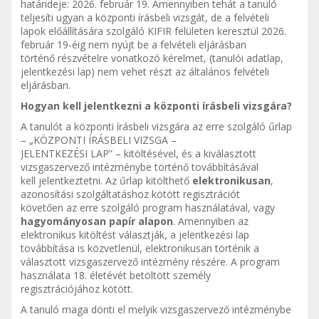
határideje: 2026. február 19. Amennyiben tehát a tanuló
teljesíti ugyan a központi írásbeli vizsgát, de a felvételi
lapok előállítására szolgáló KIFIR felületen keresztül 2026.
február 19-éig nem nyújt be a felvételi eljárásban
történő részvételre vonatkozó kérelmet, (tanulói adatlap,
jelentkezési lap) nem vehet részt az általános felvételi
eljárásban.
Hogyan kell jelentkezni a központi írásbeli vizsgára?
A tanulót a központi írásbeli vizsgára az erre szolgáló űrlap
– „KÖZPONTI ÍRÁSBELI VIZSGA –
JELENTKEZÉSI LAP” – kitöltésével, és a kiválasztott
vizsgaszervező intézménybe történő továbbításával
kell jelentkeztetni. Az űrlap kitölthető
elektronikusan
,
azonosítási szolgáltatáshoz kötött regisztrációt
követően az erre szolgáló program használatával, vagy
hagyományosan papír alapon
. Amennyiben az
elektronikus kitöltést választják, a jelentkezési lap
továbbítása is közvetlenül, elektronikusan történik a
választott vizsgaszervező intézmény részére. A program
használata 18. életévét betöltött személy
regisztrációjához kötött.
A tanuló maga dönti el melyik vizsgaszervező intézménybe