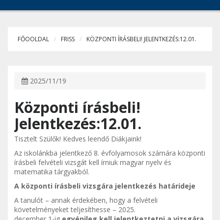
FŐOOLDAL
FRISS
KÖZPONTI ÍRÁSBELI! JELENTKEZÉS:12.01.
2025/11/19
Központi írásbeli!
Jelentkezés:12.01.
Tisztelt Szülők! Kedves leendő Diákjaink!
Az iskolánkba jelentkező 8. évfolyamosok számára központi
írásbeli felvételi vizsgát kell írniuk magyar nyelv és
matematika tárgyakból.
A központi írásbeli vizsgára jelentkezés határideje
A tanulót – annak érdekében, hogy a felvételi
követelményeket teljesíthesse – 2025.
december 1-ig
egyénileg kell jelentkeztetni a vizsgára
,