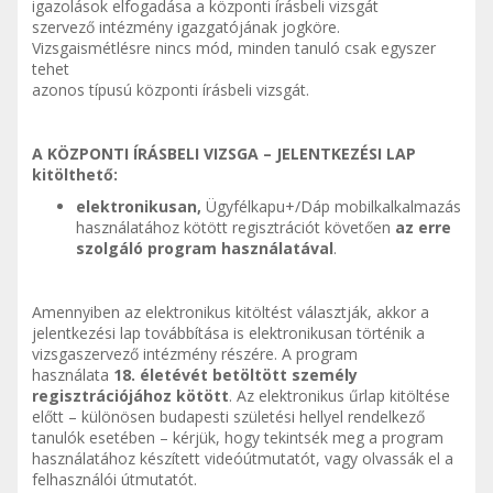
igazolások elfogadása a központi írásbeli vizsgát
szervező intézmény igazgatójának jogköre.
Vizsgaismétlésre nincs mód, minden tanuló csak egyszer
tehet
azonos típusú központi írásbeli vizsgát.
A KÖZPONTI ÍRÁSBELI VIZSGA – JELENTKEZÉSI LAP
kitölthető:
elektronikusan,
Ügyfélkapu+/Dáp mobilkalkalmazás
használatához kötött regisztrációt követően
az erre
szolgáló program használatával
.
Amennyiben az elektronikus kitöltést választják, akkor a
jelentkezési lap továbbítása is elektronikusan történik a
vizsgaszervező intézmény részére. A program
használata
18. életévét betöltött személy
regisztrációjához kötött
. Az elektronikus űrlap kitöltése
előtt – különösen budapesti születési hellyel rendelkező
tanulók esetében – kérjük, hogy tekintsék meg a program
használatához készített videóútmutatót, vagy olvassák el a
felhasználói útmutatót.