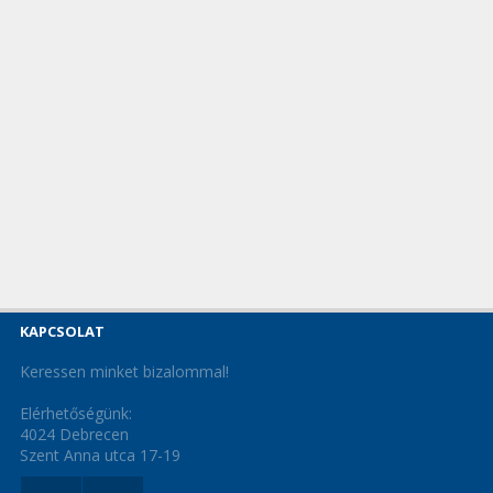
KAPCSOLAT
Keressen minket bizalommal!
Elérhetőségünk:
4024 Debrecen
Szent Anna utca 17-19