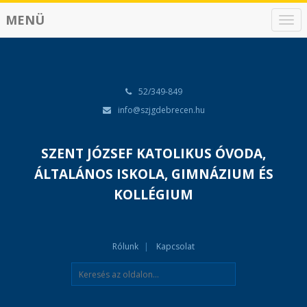
MENÜ
N
a
v
i
g
á
52/349-849
c
info@szjgdebrecen.hu
i
ó
SZENT JÓZSEF KATOLIKUS ÓVODA,
ÁLTALÁNOS ISKOLA, GIMNÁZIUM ÉS
KOLLÉGIUM
Rólunk
Kapcsolat