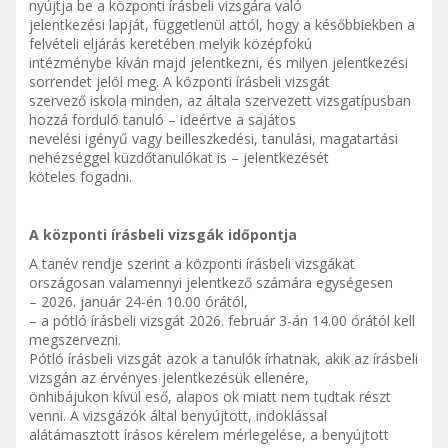
nyújtja be a központi írásbeli vizsgára való
jelentkezési lapját, függetlenül attól, hogy a későbbiekben a
felvételi eljárás keretében melyik középfokú
intézménybe kíván majd jelentkezni, és milyen jelentkezési
sorrendet jelöl meg. A központi írásbeli vizsgát
szervező iskola minden, az általa szervezett vizsgatípusban
hozzá forduló tanuló – ideértve a sajátos
nevelési igényű vagy beilleszkedési, tanulási, magatartási
nehézséggel küzdőtanulókat is – jelentkezését
köteles fogadni.
A központi írásbeli vizsgák időpontja
A tanév rendje szerint a központi írásbeli vizsgákat
országosan valamennyi jelentkező számára egységesen
– 2026. január 24-én 10.00 órától,
– a pótló írásbeli vizsgát 2026. február 3-án 14.00 órától kell
megszervezni.
Pótló írásbeli vizsgát azok a tanulók írhatnak, akik az írásbeli
vizsgán az érvényes jelentkezésük ellenére,
önhibájukon kívül eső, alapos ok miatt nem tudtak részt
venni. A vizsgázók által benyújtott, indoklással
alátámasztott írásos kérelem mérlegelése, a benyújtott