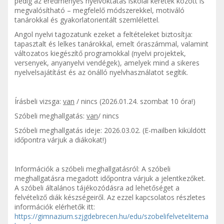
pedig az eredményes nyelvoktatás iskolai keretek között is
megvalósítható – megfelelő módszerekkel, motiváló
tanárokkal és gyakorlatorientált szemlélettel.
Angol nyelvi tagozatunk ezeket a feltételeket biztosítja:
tapasztalt és lelkes tanárokkal, emelt óraszámmal, valamint
változatos kiegészítő programokkal (nyelvi projektek,
versenyek, anyanyelvi vendégek), amelyek mind a sikeres
nyelvelsajátítást és az önálló nyelvhasználatot segítik.
Írásbeli vizsga:
van
/ nincs (2026.01.24. szombat 10 óra!)
Szóbeli meghallgatás:
van
/ nincs
Szóbeli meghallgatás ideje: 2026.03.02. (E-mailben kiküldött
időpontra várjuk a diákokat!)
Információk a szóbeli meghallgatásról: A szóbeli
meghallgatásra megadott időpontra várjuk a jelentkezőket.
A szóbeli általános tájékozódásra ad lehetőséget a
felvételiző diák készségeiről. Az ezzel kapcsolatos részletes
információk elérhetők itt:
https://gimnazium.szjgdebrecen.hu/edu/szobelifelvetelitema