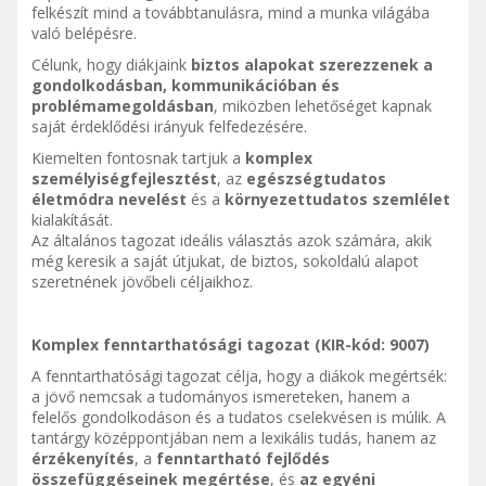
felkészít mind a továbbtanulásra, mind a munka világába
való belépésre.
Célunk, hogy diákjaink
biztos alapokat szerezzenek a
gondolkodásban, kommunikációban és
problémamegoldásban
, miközben lehetőséget kapnak
saját érdeklődési irányuk felfedezésére.
Kiemelten fontosnak tartjuk a
komplex
személyiségfejlesztést
, az
egészségtudatos
életmódra nevelést
és a
környezettudatos szemlélet
kialakítását.
Az általános tagozat ideális választás azok számára, akik
még keresik a saját útjukat, de biztos, sokoldalú alapot
szeretnének jövőbeli céljaikhoz.
Komplex fenntarthatósági tagozat (KIR-kód: 9007)
A fenntarthatósági tagozat célja, hogy a diákok megértsék:
a jövő nemcsak a tudományos ismereteken, hanem a
felelős gondolkodáson és a tudatos cselekvésen is múlik. A
tantárgy középpontjában nem a lexikális tudás, hanem az
érzékenyítés
, a
fenntartható fejlődés
összefüggéseinek megértése
, és
az egyéni