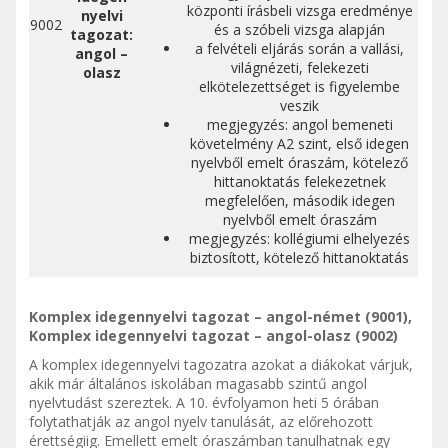
központi írásbeli vizsga eredménye
nyelvi
9002
és a szóbeli vizsga alapján
tagozat:
a felvételi eljárás során a vallási,
angol –
világnézeti, felekezeti
olasz
elkötelezettséget is figyelembe
veszik
megjegyzés: angol bemeneti
követelmény A2 szint, első idegen
nyelvből emelt óraszám, kötelező
hittanoktatás felekezetnek
megfelelően, második idegen
nyelvből emelt óraszám
megjegyzés: kollégiumi elhelyezés
biztosított, kötelező hittanoktatás
Komplex idegennyelvi tagozat – angol-német (9001),
Komplex idegennyelvi tagozat – angol-olasz (9002)
A komplex idegennyelvi tagozatra azokat a diákokat várjuk,
akik már általános iskolában magasabb szintű angol
nyelvtudást szereztek. A 10. évfolyamon heti 5 órában
folytathatják az angol nyelv tanulását, az előrehozott
érettségiig. Emellett emelt óraszámban tanulhatnak egy