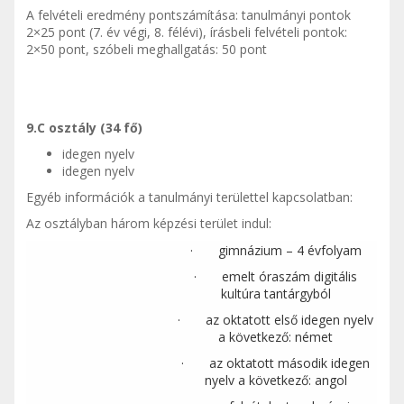
A felvételi eredmény pontszámítása: tanulmányi pontok
2×25 pont (7. év végi, 8. félévi), írásbeli felvételi pontok:
2×50 pont, szóbeli meghallgatás: 50 pont
9.C osztály (34 fő)
idegen nyelv
idegen nyelv
Egyéb információk a tanulmányi területtel kapcsolatban:
Az osztályban három képzési terület indul:
· gimnázium – 4 évfolyam
· emelt óraszám digitális
kultúra tantárgyból
· az oktatott első idegen nyelv
a következő: német
· az oktatott második idegen
nyelv a következő: angol