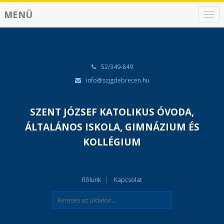
MENÜ
N
a
v
i
g
á
52/349-849
c
info@szjgdebrecen.hu
i
ó
SZENT JÓZSEF KATOLIKUS ÓVODA,
ÁLTALÁNOS ISKOLA, GIMNÁZIUM ÉS
KOLLÉGIUM
Rólunk
Kapcsolat