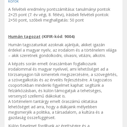
korok
A felvételi eredmény pontszámítása: tanulmányi pontok
2×25 pont (7. év végi, 8. félévi), írásbeli felvételi pontok:
2×50 pont, szóbeli meghallgatás: 50 pont
Humán tagozat
(KIFIR-kód: 9004)
Humán tagozatunkat azoknak ajánljuk, akiket igazán
érdekel a magyar nyelv, az irodalom és a történelem világa
– akik szeretnek gondolkodni, olvasni, vitázni, alkotni.
A képzés során emelt óraszámban foglalkozunk
irodalommal és magyar nyelvvel, ami lehetőséget ad a
törzsanyagon túli ismeretek megszerzésére, a szövegértés,
a szövegalkotás és az érvelés fejlesztésére. A tagozatos
csoportokban mindenki figyelmet kaphat: segítünk a
felzárkózásban, és külön támogatjuk a tehetséges,
versenyző szellemű diákokat is.
A történelem tantárgy emelt óraszámú oktatása
lehetőséget ad arra, hogy a diákjaink mélyebben
megismerjék a politika, a társadalom, a kultúra és a
gazdaság összefüggéseit.
Külön figyelmet fordítunk az érettségire és a