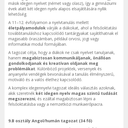
másik idegen nyelvet (német vagy olasz), így a gimnáziumi
évek alatt két idegen nyelv alapos elsajátítására nyílik
lehetőség.
A 11–12. évfolyamon a nyelvtanulás mellett
életpályamodulok
várják a diákokat, ahol a felsőoktatási
továbbtanuláshoz kapcsolódó tantárgyakat sajátíthatnak el
magasabb óraszámban, például orvosi, jogi vagy
informatikai modul formájában.
A tagozat célja, hogy a diákok ne csak nyelvet tanuljanak,
hanem
magabiztosan kommunikáljanak, önállóan
gondolkodjanak és kreatívan oldjanak meg
problémákat
. Különböző projektek, versenyek és
anyanyelvi vendégek bevonásával a tanulás élményszerű,
motiváló és a valós élethez kapcsolódó.
A komplex idegennyelvi tagozat ideális választás azoknak,
akik szeretnék
két idegen nyelv magas szintű tudását
megszerezni
, és ezáltal magabiztosan lépni a
felsőoktatásba vagy a nemzetközi munkaerőpiacra.
9.B osztály Angol/humán tagozat (34 fő)