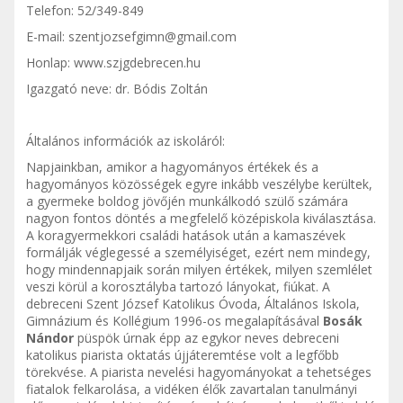
Telefon: 52/349-849
E-mail:
szentjozsefgimn@gmail.com
Honlap: www.szjgdebrecen.hu
Igazgató neve: dr. Bódis Zoltán
Általános információk az iskoláról:
Napjainkban, amikor a hagyományos értékek és a
hagyományos közösségek egyre inkább veszélybe kerültek,
a gyermeke boldog jövőjén munkálkodó szülő számára
nagyon fontos döntés a megfelelő középiskola kiválasztása.
A koragyermekkori családi hatások után a kamaszévek
formálják véglegessé a személyiséget, ezért nem mindegy,
hogy mindennapjaik során milyen értékek, milyen szemlélet
veszi körül a korosztályba tartozó lányokat, fiúkat. A
debreceni Szent József Katolikus Óvoda, Általános Iskola,
Gimnázium és Kollégium 1996-os megalapításával
Bosák
Nándor
püspök úrnak épp az egykor neves debreceni
katolikus piarista oktatás újjáteremtése volt a legfőbb
törekvése. A piarista nevelési hagyományokat a tehetséges
fiatalok felkarolása, a vidéken élők zavartalan tanulmányi