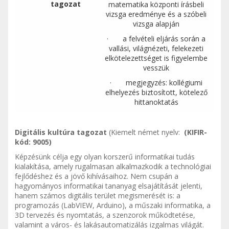
tagozat
matematika központi írásbeli
vizsga eredménye és a szóbeli
vizsga alapján
· a felvételi eljárás során a
vallási, világnézeti, felekezeti
elkötelezettséget is figyelembe
vesszük
· megjegyzés: kollégiumi
elhelyezés biztosított, kötelező
hittanoktatás
Digitális kultúra tagozat
(Kiemelt német nyelv:
(KIFIR-
kód: 9005)
Képzésünk célja egy olyan korszerű informatikai tudás
kialakítása, amely rugalmasan alkalmazkodik a technológiai
fejlődéshez és a jövő kihívásaihoz. Nem csupán a
hagyományos informatikai tananyag elsajátítását jelenti,
hanem számos digitális terület megismerését is: a
programozás (LabVIEW, Arduino), a műszaki informatika, a
3D tervezés és nyomtatás, a szenzorok működtetése,
valamint a város- és lakásautomatizálás izgalmas világát.