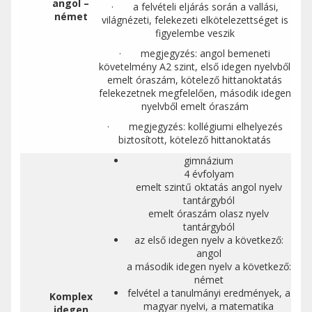
angol –
· a felvételi eljárás során a vallási,
német
világnézeti, felekezeti elkötelezettséget is
figyelembe veszik
· megjegyzés: angol bemeneti
követelmény A2 szint, első idegen nyelvből
emelt óraszám, kötelező hittanoktatás
felekezetnek megfelelően, második idegen
nyelvből emelt óraszám
· megjegyzés: kollégiumi elhelyezés
biztosított, kötelező hittanoktatás
gimnázium
4 évfolyam
emelt szintű oktatás angol nyelv
tantárgyból
emelt óraszám olasz nyelv
tantárgyból
az első idegen nyelv a következő:
angol
a második idegen nyelv a következő:
német
felvétel a tanulmányi eredmények, a
Komplex
magyar nyelvi, a matematika
idegen