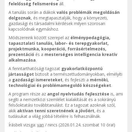
felelősség felismerése
áll.
A tanulás során a diákok
valós problémák megoldásán
dolgoznak
, és megtapasztalják, hogy a környezeti,
gazdasági és társadalmi kérdések milyen szorosan
kapcsolódnak egymáshoz.
Módszereink között szerepel az
élménypedagógia,
tapasztalati tanulás, labor- és terepgyakorlat,
projektmunka, kooperáció, forrásértelmezés,
prezentáció
és a
mesterséges intelligencia kreatív
alkalmazása
.
A fenntarthatósági tagozat
gyakorlatközpontú
jártasságot
biztosít a természettudományokban, elmélyíti
a
gazdasági ismereteket
, és fejleszti a
mérnöki,
technológiai és problémamegoldó készségeket
.
A program része az
angol nyelvtudás fejlesztése
is, ami
segíti a nemzetközi szemlélet kialakítását és a sokirányú
felsőoktatási továbbtanulást. Ez a tagozat azoknak szól,
akik
aktívan tenni szeretnének a jövőért
, és a
tudásukat a világ jobbá tételére is felhasználnák.
Írásbeli vizsga:
van
/ nincs (2026.01.24. szombat 10 óra!)