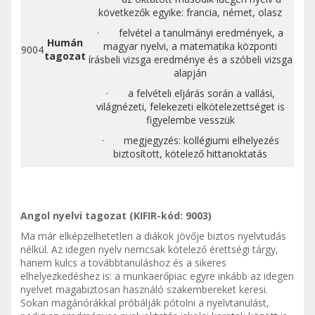
következők egyike: francia, német, olasz
· felvétel a tanulmányi eredmények, a
Humán
magyar nyelvi, a matematika központi
9004
tagozat
írásbeli vizsga eredménye és a szóbeli vizsga
alapján
· a felvételi eljárás során a vallási,
világnézeti, felekezeti elkötelezettséget is
figyelembe vesszük
· megjegyzés: kollégiumi elhelyezés
biztosított, kötelező hittanoktatás
Angol nyelvi tagozat (KIFIR-kód: 9003)
Ma már elképzelhetetlen a diákok jövője biztos nyelvtudás
nélkül. Az idegen nyelv nemcsak kötelező érettségi tárgy,
hanem kulcs a továbbtanuláshoz és a sikeres
elhelyezkedéshez is: a munkaerőpiac egyre inkább az idegen
nyelvet magabiztosan használó szakembereket keresi.
Sokan magánórákkal próbálják pótolni a nyelvtanulást,