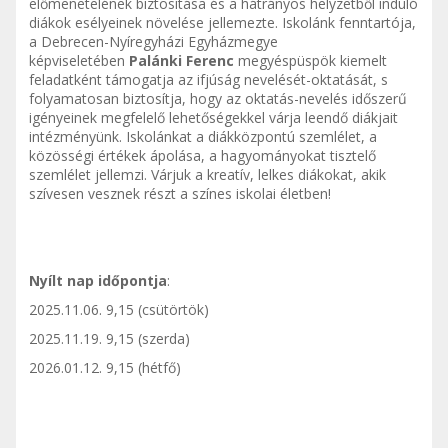
előmenetelének biztosítása és a hátrányos helyzetből induló
diákok esélyeinek növelése jellemezte. Iskolánk fenntartója,
a Debrecen-Nyíregyházi Egyházmegye
képviseletében
Palánki Ferenc
megyéspüspök kiemelt
feladatként támogatja az ifjúság nevelését-oktatását, s
folyamatosan biztosítja, hogy az oktatás-nevelés időszerű
igényeinek megfelelő lehetőségekkel várja leendő diákjait
intézményünk. Iskolánkat a diákközpontú szemlélet, a
közösségi értékek ápolása, a hagyományokat tisztelő
szemlélet jellemzi. Várjuk a kreatív, lelkes diákokat, akik
szívesen vesznek részt a színes iskolai életben!
Nyílt nap időpontja
:
2025.11.06. 9,15 (csütörtök)
2025.11.19. 9,15 (szerda)
2026.01.12. 9,15 (hétfő)