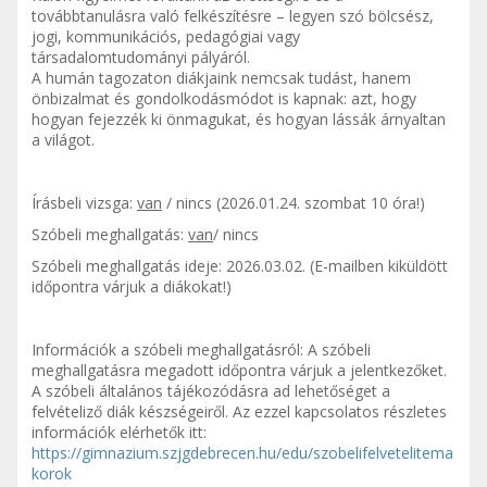
továbbtanulásra való felkészítésre – legyen szó bölcsész,
jogi, kommunikációs, pedagógiai vagy
társadalomtudományi pályáról.
A humán tagozaton diákjaink nemcsak tudást, hanem
önbizalmat és gondolkodásmódot is kapnak: azt, hogy
hogyan fejezzék ki önmagukat, és hogyan lássák árnyaltan
a világot.
Írásbeli vizsga:
van
/ nincs (2026.01.24. szombat 10 óra!)
Szóbeli meghallgatás:
van
/ nincs
Szóbeli meghallgatás ideje: 2026.03.02. (E-mailben kiküldött
időpontra várjuk a diákokat!)
Információk a szóbeli meghallgatásról: A szóbeli
meghallgatásra megadott időpontra várjuk a jelentkezőket.
A szóbeli általános tájékozódásra ad lehetőséget a
felvételiző diák készségeiről. Az ezzel kapcsolatos részletes
információk elérhetők itt:
https://gimnazium.szjgdebrecen.hu/edu/szobelifelvetelitema
korok