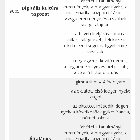
· felvétel a tanulmányi
eredmények, a magyar nyelvi, a
Digitális kultúra
9005
matematika központi írásbeli
tagozat
vizsga eredménye és a szóbeli
vizsga alapján
· a felvételi eljárás során a
vallási, világnézeti, felekezeti
elkötelezettséget is figyelembe
vesszük
· megjegyzés: kezdő német,
kollégiumi elhelyezés biztosított,
kötelező hittanoktatás
· gimnázium – 4 évfolyam
· az oktatott első idegen nyelv:
angol
· az oktatott második idegen
nyelv a következők egyike: francia,
német, olasz
· felvétel a tanulmányi
eredmények, a magyar nyelvi, a
Általános
matematika központi írásbeli