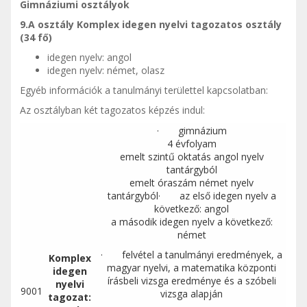
Gimnáziumi osztályok
9.A osztály Komplex idegen nyelvi tagozatos osztály
(34 fő)
idegen nyelv: angol
idegen nyelv: német, olasz
Egyéb információk a tanulmányi területtel kapcsolatban:
Az osztályban két tagozatos képzés indul:
· gimnázium
4 évfolyam
emelt szintű oktatás angol nyelv
tantárgyból
emelt óraszám német nyelv
tantárgyból· az első idegen nyelv a
következő: angol
a második idegen nyelv a következő:
német
· felvétel a tanulmányi eredmények, a
Komplex
magyar nyelvi, a matematika központi
idegen
írásbeli vizsga eredménye és a szóbeli
nyelvi
9001
vizsga alapján
tagozat: