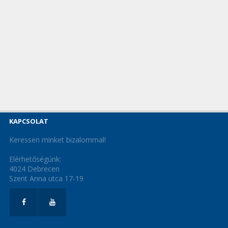
KAPCSOLAT
Keressen minket bizalommal!
Elérhetőségünk:
4024 Debrecen
Szent Anna utca 17-19