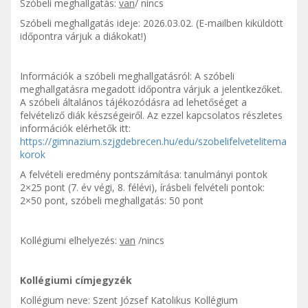
Szóbeli meghallgatás:
van
/ nincs
Szóbeli meghallgatás ideje: 2026.03.02. (E-mailben kiküldött
időpontra várjuk a diákokat!)
Információk a szóbeli meghallgatásról: A szóbeli
meghallgatásra megadott időpontra várjuk a jelentkezőket.
A szóbeli általános tájékozódásra ad lehetőséget a
felvételiző diák készségeiről. Az ezzel kapcsolatos részletes
információk elérhetők itt:
https://gimnazium.szjgdebrecen.hu/edu/szobelifelvetelitema
korok
A felvételi eredmény pontszámítása: tanulmányi pontok
2×25 pont (7. év végi, 8. félévi), írásbeli felvételi pontok:
2×50 pont, szóbeli meghallgatás: 50 pont
Kollégiumi elhelyezés:
van
/nincs
Kollégiumi címjegyzék
Kollégium neve: Szent József Katolikus Kollégium