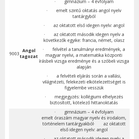
· gimnázium – 4 évfolyam
· emelt szintű oktatás angol nyelv
tantárgyból
· az oktatott első idegen nyelv: angol
· az oktatott második idegen nyelv a
következők egyike: francia, német, olasz
· felvétel a tanulmányi eredmények, a
Angol
9003
magyar nyelvi, a matematika központi
tagozat
írásbeli vizsga eredménye és a szóbeli vizsga
alapján
· a felvételi eljárás során a vallási,
világnézeti, felekezeti elkötelezettséget is
figyelembe vesszük
· megjegyzés: kollégiumi elhelyezés
biztosított, kötelező hittanoktatás
· gimnázium – 4 évfolyam
emelt óraszám magyar nyelv és irodalom,
történelem tantárgyakból· az oktatott
első idegen nyelv: angol
· az oktatott második idegen nyelv a