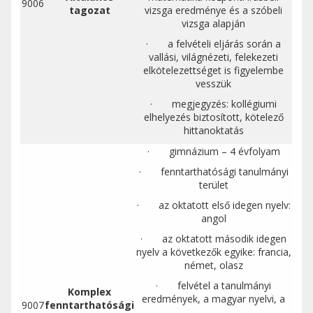
9006
tagoza
t
vizsga eredménye és a szóbeli
vizsga alapján
· a felvételi eljárás során a
vallási, világnézeti, felekezeti
elkötelezettséget is figyelembe
vesszük
· megjegyzés: kollégiumi
elhelyezés biztosított, kötelező
hittanoktatás
· gimnázium – 4 évfolyam
· fenntarthatósági tanulmányi
terület
· az oktatott első idegen nyelv:
angol
· az oktatott második idegen
nyelv a következők egyike: francia,
német, olasz
· felvétel a tanulmányi
Komplex
eredmények, a magyar nyelvi, a
9007
fenntarthatósági