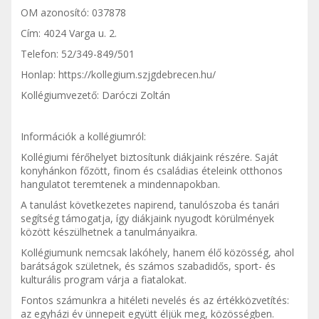
OM azonosító: 037878
Cím: 4024 Varga u. 2.
Telefon: 52/349-849/501
Honlap: https://kollegium.szjgdebrecen.hu/
Kollégiumvezető: Daróczi Zoltán
Információk a kollégiumról:
Kollégiumi férőhelyet biztosítunk diákjaink részére. Saját
konyhánkon főzött, finom és családias ételeink otthonos
hangulatot teremtenek a mindennapokban.
A tanulást következetes napirend, tanulószoba és tanári
segítség támogatja, így diákjaink nyugodt körülmények
között készülhetnek a tanulmányaikra.
Kollégiumunk nemcsak lakóhely, hanem élő közösség, ahol
barátságok születnek, és számos szabadidős, sport- és
kulturális program várja a fiatalokat.
Fontos számunkra a hitéleti nevelés és az értékközvetítés:
az egyházi év ünnepeit együtt éljük meg, közösségben.