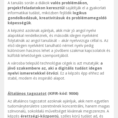
A tanulás során a diákok
valós problémákon,
projektfeladatokon keresztül
sajátítják el a gyakorlati
informatikai tudást, miközben fejlődik
logikus
gondolkodásuk, kreativitásuk és problémamegoldó
képességük
.
A képzést azoknak ajánljuk, akik már jó angol nyelvi
alapokkal rendelkeznek, és második idegen nyelvként
folytatnák az angol tanulását – akár nyelvvizsga céllal is. Az
első idegen nyelvként tanulható német nyelv pedig
különösen hasznos lehet a jövőbeni szakmai kapcsolatok és
külföldi lehetőségek szempontjából.
A városba települő technológiai cégek is azt mutatják:
a
jövő szakembere az, aki a digitális tudást idegen
nyelvi ismeretekkel ötvözi
. Ez a képzés épp ehhez ad
stabil, modern és inspiráló alapot.
Általános tagozatot
(KIFIR-kód: 9006)
Az általános tagozatot azoknak ajánljuk, akik nem egyetlen
tudományterületre szeretnének koncentrálni, hanem magas
színvonalú, sokoldalú műveltséget kívánnak megszerezni. A
képzés
érettségi-központú
, széles körű tudást ad, és