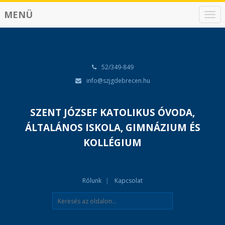
MENÜ
N
a
v
i
g
á
52/349-849
c
info@szjgdebrecen.hu
i
ó
SZENT JÓZSEF KATOLIKUS ÓVODA,
ÁLTALÁNOS ISKOLA, GIMNÁZIUM ÉS
KOLLÉGIUM
Rólunk
Kapcsolat