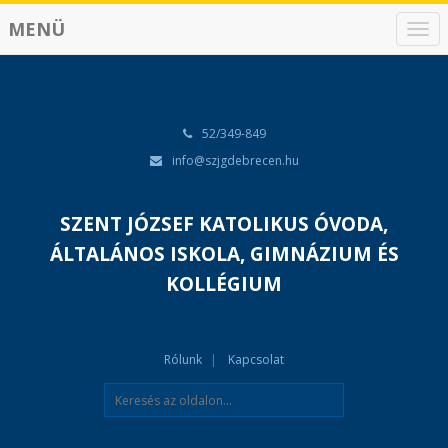
MENÜ
N
a
v
i
g
á
52/349-849
c
info@szjgdebrecen.hu
i
ó
SZENT JÓZSEF KATOLIKUS ÓVODA,
ÁLTALÁNOS ISKOLA, GIMNÁZIUM ÉS
KOLLÉGIUM
Rólunk
Kapcsolat